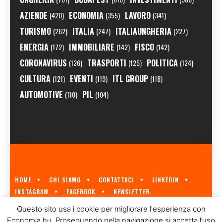
AZIENDE
ECONOMIA
LAVORO
(420)
(355)
(341)
TURISMO
ITALIA
ITALIAUNGHERIA
(262)
(247)
(227)
ENERGIA
IMMOBILIARE
FISCO
(172)
(142)
(142)
CORONAVIRUS
TRASPORTI
POLITICA
(126)
(125)
(124)
CULTURA
EVENTI
ITL GROUP
(121)
(119)
(118)
AUTOMOTIVE
PIL
(110)
(104)
HOME
CHI SIAMO
CONTATTACI
LINKEDIN
INSTAGRAM
FACEBOOK
NEWSLETTER
ECONOMIA.HU È IL PRIMO GIORNALE ITALIANO SULL'ECONOMIA UNGHERESE
Questo sito usa i cookie per migliorare l'esperienza con
A CURA DI
ITL GROUP
© 2023
Economia.hu. Proseguendo nella navigazione si accetta l’uso