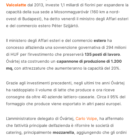
Valcolatte
dal 2013, investe 1,1 miliardi di fiorini per espandere la
capacità della sua sede a Mosonmagyaróvár (160 km a nord-
ovest di Budapest), ha detto venerdì il ministro degli Affari esteri
e del commercio estero Péter Szijjártó.
Il ministero degli Affari esteri e del commercio
estero
ha
concesso all’azienda una sovvenzione governativa di 294 milioni
di HUF per l’investimento che preserverà
135 posti di lavoro
.
Óvártej sta costruendo un
capannone di produzione di 1.200
mq,
con attrezzature che aumenteranno la capacità del 20%.
Grazie agli investimenti precedenti, negli ultimi tre anni Óvártej
ha raddoppiato il volume di latte che produce e ora riceve
consegne da oltre 40 aziende lattiero-casearie. Circa il 95% del
formaggio che produce viene esportato in altri paesi europei.
L’amministratore delegato di Óvártej,
Carlo Volpe
, ha affermato
che l’attività principale dell’azienda è rifornire le società di
catering, principalmente
mozzarella
, aggiungendo che gli ordini