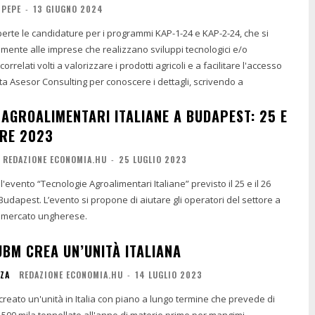
 PEPE
-
13 GIUGNO 2024
rte le candidature per i programmi KAP-1-24 e KAP-2-24, che si
lmente alle imprese che realizzano sviluppi tecnologici e/o
orrelati volti a valorizzare i prodotti agricoli e a facilitare l'accesso
ta Asesor Consulting per conoscere i dettagli, scrivendo a
 AGROALIMENTARI ITALIANE A BUDAPEST: 25 E
RE 2023
REDAZIONE ECONOMIA.HU
-
25 LUGLIO 2023
'evento “Tecnologie Agroalimentari Italiane” previsto il 25 e il 26
udapest. L’evento si propone di aiutare gli operatori del settore a
il mercato ungherese.
UBM CREA UN’UNITÀ ITALIANA
NZA
REDAZIONE ECONOMIA.HU
-
14 LUGLIO 2023
reato un'unità in Italia con piano a lungo termine che prevede di
500 mila tonnellate all'anno di materie prime per mangimi.