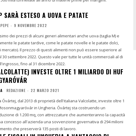
P SARÀ ESTESO A UOVA E PATATE
 PEPE
-
9 NOVEMBRE 2022
ssimo dei prezzi di alcuni generi alimentari anche uova (taglia M) e
amente le patate tardive, come le patate novelle e le patate dolci,
i mercato). Il prezzo di questi alimenti non può essere superiore al
l 30 settembre 2022. Questo vale per tutte le unità commerciali al di
ll'ingrosso, fino al 31 dicembre 2022.
LCOLATTE) INVESTE OLTRE 1 MILIARDO DI HUF
GYARÓVÁR
IA
REDAZIONE
-
22 MARZO 2021
Óvártej, dal 2013 di proprietà dell'italiana Valcolatte, investe oltre 1
 Mosonmagyaróvár in Ungheria. Óvártej sta costruendo un
uzione di 1.200 mq, con attrezzature che aumenteranno la capacità
 ha concesso all'azienda una sovvenzione governativa di 294 milioni
timento che preserverà 135 posti di lavoro.