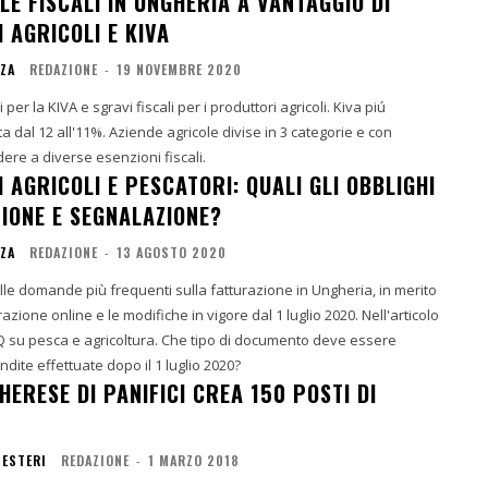
E FISCALI IN UNGHERIA A VANTAGGIO DI
 AGRICOLI E KIVA
NZA
REDAZIONE
-
19 NOVEMBRE 2020
er i produttori agricoli. Kiva piú
ta dal 12 all'11%. Aziende agricole divise in 3 categorie e con
dere a diverse esenzioni fiscali.
AGRICOLI E PESCATORI: QUALI GLI OBBLIGHI
ZIONE E SEGNALAZIONE?
NZA
REDAZIONE
-
13 AGOSTO 2020
le domande più frequenti sulla fatturazione in Ungheria, in merito
razione online e le modifiche in vigore dal 1 luglio 2020. Nell'articolo
AQ su pesca e agricoltura. Che tipo di documento deve essere
endite effettuate dopo il 1 luglio 2020?
ERESE DI PANIFICI CREA 150 POSTI DI
 ESTERI
REDAZIONE
-
1 MARZO 2018