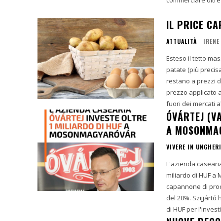
IL PRICE CA
ATTUALITÀ
IRENE
Esteso il tetto ma
patate (più precis
restano a prezzi d
prezzo applicato a
fuori dei mercati a
ÓVÁRTEJ (VA
A MOSONMA
VIVERE IN UNGHER
L'azienda casearia 
miliardo di HUF a
capannone di prod
del 20%. Szijjártó
di HUF per l'inves