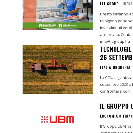
ITL GROUP
IRENE
Presto saranno ape
rivolgono principa
investimenti verdi c
al mercato. Contat
info@itlgroup.hu
TECNOLOGIE
26 SETTEMB
ITALIA-UNGHERIA
La CCIU organizza l
settembre 2023 a B
confrontarsi con 
IL GRUPPO 
ECONOMIA & FINA
Il Gruppo UBM ha c
commerciare oltre 