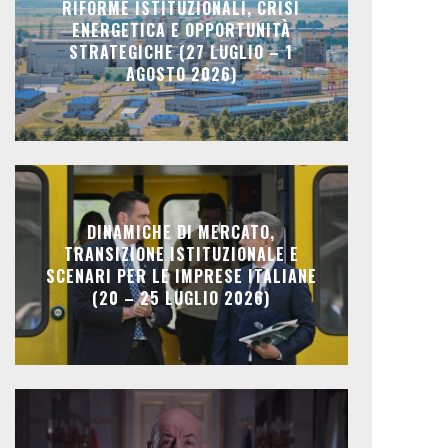
RIFORME ISTITUZIONALI, CRISI
ENERGETICA E OPPORTUNITÀ
STRATEGICHE (27 LUGLIO – 1
AGOSTO 2026)
DINAMICHE DI MERCATO,
TRANSIZIONE ISTITUZIONALE E
SCENARI PER LE IMPRESE ITALIANE
(20 – 25 LUGLIO 2026)