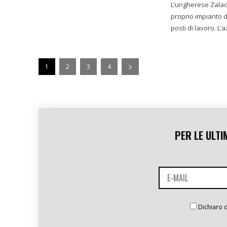
L’ungherese Zalac
proprio impianto di prodotti da forno. 
posti di lavoro. L
1
2
3
4
PER LE ULTI
Dichiaro d