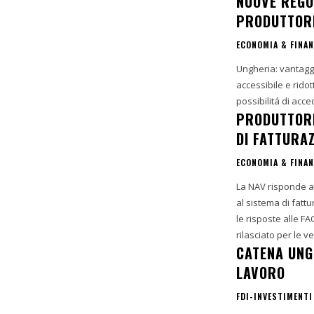
NUOVE REGOL
PRODUTTORI
ECONOMIA & FINA
Ungheria: vantaggi per la KIVA e sgravi fiscali p
accessibile e ridot
possibilitá di acce
PRODUTTORI 
DI FATTURA
ECONOMIA & FINA
La NAV risponde al
al sistema di fattu
le risposte alle F
rilasciato per le v
CATENA UNGH
LAVORO
FDI-INVESTIMENTI