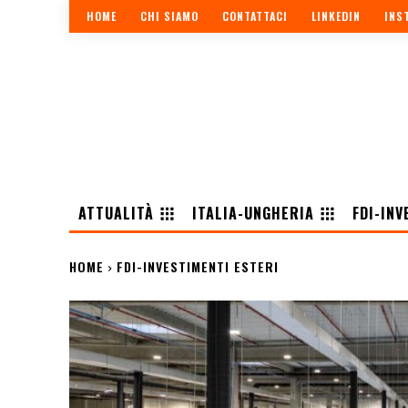
HOME
CHI SIAMO
CONTATTACI
LINKEDIN
INS
ATTUALITÀ
ITALIA-UNGHERIA
FDI-INV
HOME
FDI-INVESTIMENTI ESTERI