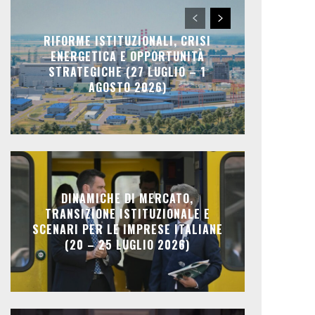
RIFORME ISTITUZIONALI, CRISI
ENERGETICA E OPPORTUNITÀ
STRATEGICHE (27 LUGLIO – 1
AGOSTO 2026)
DINAMICHE DI MERCATO,
TRANSIZIONE ISTITUZIONALE E
SCENARI PER LE IMPRESE ITALIANE
(20 – 25 LUGLIO 2026)