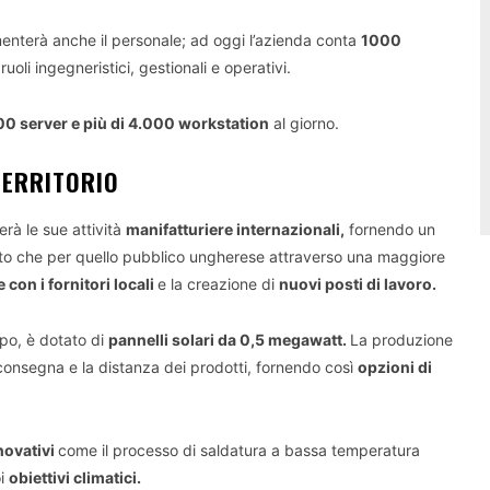
nterà anche il personale; ad oggi l’azienda conta
1000
li ingegneristici, gestionali e operativi.
00 server e più di 4.000 workstation
al giorno.
TERRITORIO
rà le sue attività
manifatturiere internazionali,
fornendo un
ivato che per quello pubblico ungherese attraverso una maggiore
 con i fornitori locali
e la creazione di
nuovi posti di lavoro.
opo, è dotato di
pannelli solari da 0,5 megawatt.
La produzione
i consegna e la distanza dei prodotti, fornendo così
opzioni di
novativi
come il processo di saldatura a bassa temperatura
oi
obiettivi climatici.