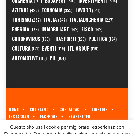
UNGHERIA
BUDAPEST
INVESTIMENTI
(701)
(610)
(508)
AZIENDE
ECONOMIA
LAVORO
(420)
(355)
(341)
TURISMO
ITALIA
ITALIAUNGHERIA
(262)
(247)
(227)
ENERGIA
IMMOBILIARE
FISCO
(172)
(142)
(142)
CORONAVIRUS
TRASPORTI
POLITICA
(126)
(125)
(124)
CULTURA
EVENTI
ITL GROUP
(121)
(119)
(118)
AUTOMOTIVE
PIL
(110)
(104)
HOME
CHI SIAMO
CONTATTACI
LINKEDIN
INSTAGRAM
FACEBOOK
NEWSLETTER
ECONOMIA.HU È IL PRIMO GIORNALE ITALIANO SULL'ECONOMIA UNGHERESE
Questo sito usa i cookie per migliorare l'esperienza con
A CURA DI
ITL GROUP
© 2023
Economia.hu. Proseguendo nella navigazione si accetta l’uso