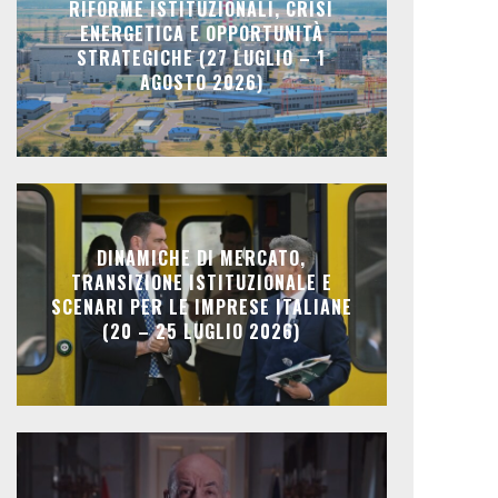
RIFORME ISTITUZIONALI, CRISI
ENERGETICA E OPPORTUNITÀ
STRATEGICHE (27 LUGLIO – 1
AGOSTO 2026)
DINAMICHE DI MERCATO,
TRANSIZIONE ISTITUZIONALE E
SCENARI PER LE IMPRESE ITALIANE
(20 – 25 LUGLIO 2026)