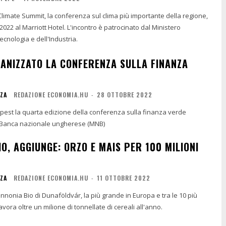
Climate Summit, la conferenza sul clima più importante della regione,
2022 al Marriott Hotel. L'incontro è patrocinato dal Ministero
cnologia e dell'Industria.
ANIZZATO LA CONFERENZA SULLA FINANZA
NZA
REDAZIONE ECONOMIA.HU
-
28 OTTOBRE 2022
pest la quarta edizione della conferenza sulla finanza verde
 Banca nazionale ungherese (MNB)
O, AGGIUNGE: ORZO E MAIS PER 100 MILIONI
NZA
REDAZIONE ECONOMIA.HU
-
11 OTTOBRE 2022
annonia Bio di Dunaföldvár, la più grande in Europa e tra le 10 più
vora oltre un milione di tonnellate di cereali all'anno.