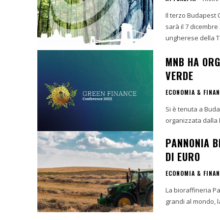
Il terzo Budapest 
sarà il 7 dicembre 
ungherese della Te
MNB HA ORG
VERDE
ECONOMIA & FINA
Si è tenuta a Buda
organizzata dalla
PANNONIA BI
DI EURO
ECONOMIA & FINA
La bioraffineria P
grandi al mondo, la