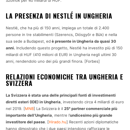
Szolnok per 40 miliardi di HUF.
LA PRESENZA DI NESTLÉ IN UNGHERIA
Nestlé, che ha più di 150 anni, impiega un totale di 2.400
persone in tre stabilimenti (Szerencs, Diósgyőr e Bük) e nella
sua sede a Budapest, ed
è presente in Ungheria da quasi 30
anni.
Includendo questo progetto, Nestlé ha investito più di 150
miliardi di HUF (410 milioni di EUR) in Ungheria negli ultimi 30
anni, rendendolo uno dei più grandi finora. [Forbes]
RELAZIONI ECONOMICHE TRA UNGHERIA E
SVIZZERA
La Svizzera è stata una delle principali fonti di investimenti
diretti esteri (IDE) in Ungheria
, investendo circa 4 miliardi di euro
nel 2019. [
MNB
] La Svizzera è il
25° partner commerciale più
importante dell’Ungheria
, mentre l’
undicesimo più grande
investitore del paese
. [
Hirado.hu
] Recenti azioni diplomatiche
hanno dimostrato che i due paesi intendono rafforzare le