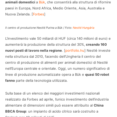
animali domestici
a
Bük
, che consentirà alla struttura di rifornire
paesi in Europa, Nord Africa, Medio Oriente, Asia, Australia e
Nuova Zelanda. [
Forbes
]
Il centro di produzione Nestlé Purina a Bük / Foto:
Nestlé Hungária
L’investimento vale 50 miliardi di HUF (circa 140 milioni di euro) e
aumenterà la produzione della struttura del 30%,
creando 160
nuovi posti di lavoro nella regione
. [
portfolio.hu
] Nestlé investe
nella struttura dal 2010, facendo dell’Ungheria il centro del
centro di produzione di alimenti per animali domestici di Nestlé
nell’Europa centrale e orientale. Oggi, un numero significativo di
linee di produzione automatizzate opera a Bük e
quasi 50 robot
fanno
parte della tecnologia utilizzata.
Sulla base di un elenco dei maggiori investimenti nazionali
realizzato da Forbes ad aprile, l’unico investimento dell’industria
alimentare di dimensioni simili può essere attribuito al
China
BBCA Group
: un impianto di acido citrico sarà costruito a