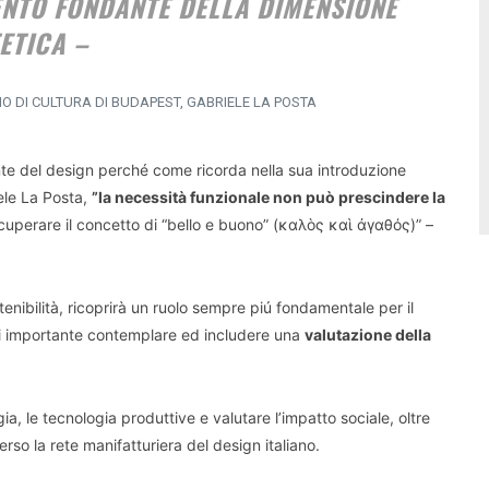
ENTO FONDANTE DELLA DIMENSIONE
ETICA –
ANO DI CULTURA DI BUDAPEST, GABRIELE LA POSTA
nte del design perché come ricorda nella sua introduzione
riele La Posta,
”la necessità funzionale non può prescindere la
uperare il concetto di “bello e buono” (καλὸς καὶ ἀγαθός)” –
tenibilità, ricoprirà un ruolo sempre piú fondamentale per il
 mai importante contemplare ed includere una
valutazione della
, le tecnologia produttive e valutare l’impatto sociale, oltre
erso la rete manifatturiera del design italiano.