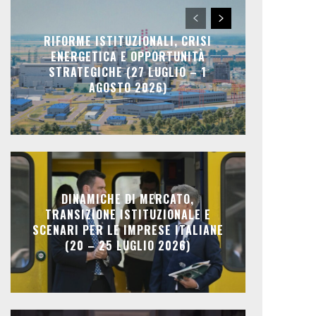
RIFORME ISTITUZIONALI, CRISI
ENERGETICA E OPPORTUNITÀ
STRATEGICHE (27 LUGLIO – 1
AGOSTO 2026)
DINAMICHE DI MERCATO,
TRANSIZIONE ISTITUZIONALE E
SCENARI PER LE IMPRESE ITALIANE
(20 – 25 LUGLIO 2026)