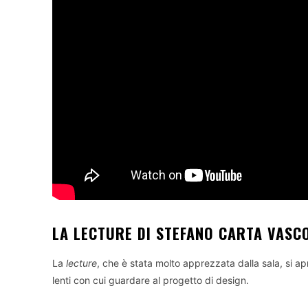
LA LECTURE DI
STEFANO CARTA VASC
La
lecture
, che è stata molto apprezzata dalla sala, si apr
lenti con cui guardare al progetto di design.