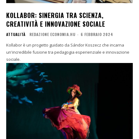
KOLLABOR: SINERGIA TRA SCIENZA,
CREATIVITÀ E INNOVAZIONE SOCIALE
ATTUALITÀ
REDAZIONE ECONOMIA.HU
-
6 FEBBRAIO 2024
Kollabor è un progetto guidato da Sándor Koszecz che incarna
un'incredibile fusione tra pedagogia esperienziale e innovazione
sociale.