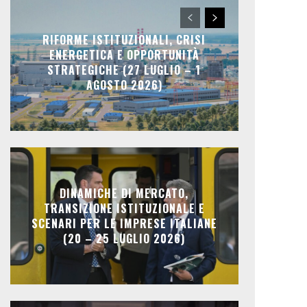
RIFORME ISTITUZIONALI, CRISI
ENERGETICA E OPPORTUNITÀ
STRATEGICHE (27 LUGLIO – 1
AGOSTO 2026)
DINAMICHE DI MERCATO,
TRANSIZIONE ISTITUZIONALE E
SCENARI PER LE IMPRESE ITALIANE
(20 – 25 LUGLIO 2026)