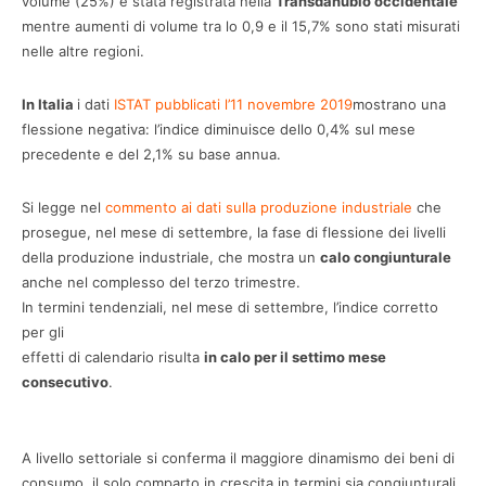
volume (25%) è stata registrata nella
Transdanubio occidentale
mentre aumenti di volume tra lo 0,9 e il 15,7% sono stati misurati
nelle altre regioni.
In Italia
i dati
ISTAT pubblicati l’11 novembre 2019
mostrano una
flessione negativa: l’indice diminuisce dello 0,4% sul mese
precedente e del 2,1% su base annua.
Si legge nel
commento ai dati sulla produzione industriale
che
prosegue, nel mese di settembre, la fase di flessione dei livelli
della produzione industriale, che mostra un
calo congiunturale
anche nel complesso del terzo trimestre.
In termini tendenziali, nel mese di settembre, l’indice corretto
per gli
effetti di calendario risulta
in calo per il settimo mese
consecutivo
.
A livello settoriale si conferma il maggiore dinamismo dei beni di
consumo, il solo comparto in crescita in termini sia congiunturali