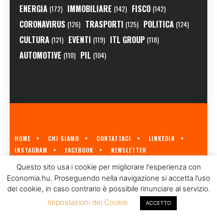
ENERGIA
IMMOBILIARE
FISCO
(172)
(142)
(142)
CORONAVIRUS
TRASPORTI
POLITICA
(126)
(125)
(124)
CULTURA
EVENTI
ITL GROUP
(121)
(119)
(118)
AUTOMOTIVE
PIL
(110)
(104)
HOME
CHI SIAMO
CONTATTACI
LINKEDIN
INSTAGRAM
FACEBOOK
NEWSLETTER
ECONOMIA.HU È IL PRIMO GIORNALE ITALIANO SULL'ECONOMIA UNGHERESE
Questo sito usa i cookie per migliorare l'esperienza con
A CURA DI
ITL GROUP
© 2023
Economia.hu. Proseguendo nella navigazione si accetta l’uso
dei cookie, in caso contrario è possibile rinunciare al servizio.
Impostazioni dei Cookie
ACCETTO