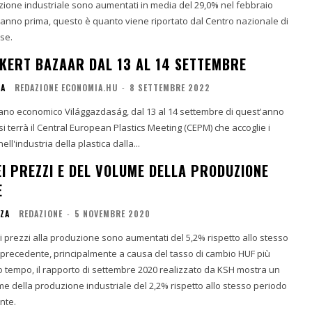
uzione industriale sono aumentati in media del 29,0% nel febbraio
 anno prima, questo è quanto viene riportato dal Centro nazionale di
se.
KERT BAZAAR DAL 13 AL 14 SETTEMBRE
IA
REDAZIONE ECONOMIA.HU
-
8 SETTEMBRE 2022
iano economico Világgazdaság, dal 13 al 14 settembre di quest'anno
si terrà il Central European Plastics Meeting (CEPM) che accoglie i
nell'industria della plastica dalla...
EI PREZZI E DEL VOLUME DELLA PRODUZIONE
E
NZA
REDAZIONE
-
5 NOVEMBRE 2020
i prezzi alla produzione sono aumentati del 5,2% rispetto allo stesso
 precedente, principalmente a causa del tasso di cambio HUF più
o tempo, il rapporto di settembre 2020 realizzato da KSH mostra un
 della produzione industriale del 2,2% rispetto allo stesso periodo
nte.