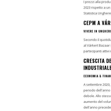
I prezzi alla prod
2023 rispetto a un
Statistica Unghere
CEPM A VÁR
VIVERE IN UNGHER
Secondo il quotid
al Várkert Bazaar 
partecipanti attivi 
CRESCITA D
INDUSTRIAL
ECONOMIA & FINA
A settembre 2020, 
periodo dell'anno
debole. Allo stess
aumento del volume
dell'anno precede