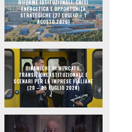
RIFORME ISTITUZIONALI, CRISI
ENERGETICA E OPPORTUNITÀ
STRATEGICHE (27 LUGLIO – 1
AGOSTO 2026)
DINAMICHE DI MERCATO,
TRANSIZIONE ISTITUZIONALE E
SCENARI PER LE IMPRESE ITALIANE
(20 – 25 LUGLIO 2026)