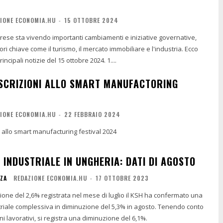
IONE ECONOMIA.HU
-
15 OTTOBRE 2024
ese sta vivendo importanti cambiamenti e iniziative governative,
ori chiave come il turismo, il mercato immobiliare e l'industria. Ecco
una sintesi delle principali notizie del 15 ottobre 2024. 1....
ISCRIZIONI ALLO SMART MANUFACTORING
IONE ECONOMIA.HU
-
22 FEBBRAIO 2024
ni allo smart manufacturing festival 2024
INDUSTRIALE IN UNGHERIA: DATI DI AGOSTO
NZA
REDAZIONE ECONOMIA.HU
-
17 OTTOBRE 2023
ne del 2,6% registrata nel mese di luglio il KSH ha confermato una
riale complessiva in diminuzione del 5,3% in agosto. Tenendo conto
i lavorativi, si registra una diminuzione del 6,1%.