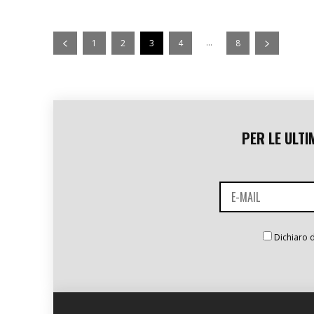
...
1
2
3
4
8
PER LE ULTI
Dichiaro d