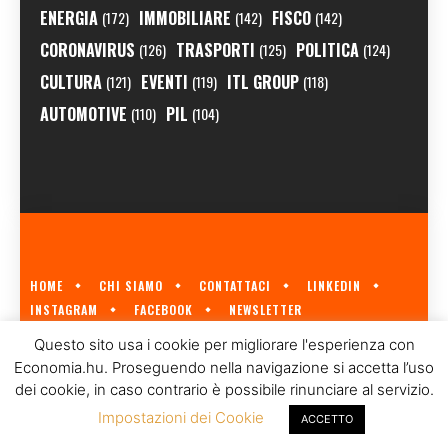
ENERGIA
IMMOBILIARE
FISCO
(172)
(142)
(142)
CORONAVIRUS
TRASPORTI
POLITICA
(126)
(125)
(124)
CULTURA
EVENTI
ITL GROUP
(121)
(119)
(118)
AUTOMOTIVE
PIL
(110)
(104)
HOME
CHI SIAMO
CONTATTACI
LINKEDIN
INSTAGRAM
FACEBOOK
NEWSLETTER
ECONOMIA.HU È IL PRIMO GIORNALE ITALIANO SULL'ECONOMIA UNGHERESE
Questo sito usa i cookie per migliorare l'esperienza con
A CURA DI
ITL GROUP
© 2023
Economia.hu. Proseguendo nella navigazione si accetta l’uso
dei cookie, in caso contrario è possibile rinunciare al servizio.
Impostazioni dei Cookie
ACCETTO