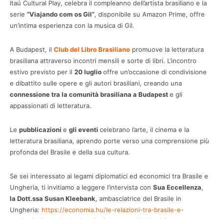
Itaú Cultural Play, celebra il compleanno dell’artista brasiliano e la
serie
“Viajando com os Gil”
, disponibile su Amazon Prime, offre
un’intima esperienza con la musica di Gil.
A Budapest, il
Club del Libro Brasiliano
promuove la letteratura
brasiliana attraverso incontri mensili e sorte di libri. L’incontro
estivo previsto per il
20 luglio
offre un’occasione di condivisione
e dibattito sulle opere e gli autori brasiliani, creando una
connessione tra la comunità brasiliana a Budapest
e gli
appassionati di letteratura.
Le
pubblicazioni
e
gli eventi
celebrano l’arte, il cinema e la
letteratura brasiliana, aprendo porte verso una comprensione più
profonda
del Brasile e della sua cultura.
Se sei interessato ai legami diplomatici ed economici tra Brasile e
Ungheria, ti invitiamo a leggere l’intervista con
Sua Eccellenza
,
la Dott.ssa Susan Kleebank
, ambasciatrice del Brasile in
Ungheria:
https://economia.hu/le-relazioni-tra-brasile-e-