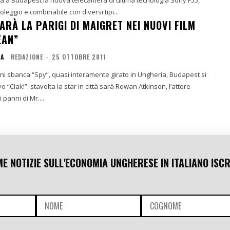
noleggio e combinabile con diversi tipi...
RÀ LA PARIGI DI MAIGRET NEI NUOVI FILM
EAN”
IA
REDAZIONE
-
25 OTTOBRE 2011
ni sbanca “Spy”, quasi interamente girato in Ungheria, Budapest si
“Ciak!”: stavolta la star in città sarà Rowan Atkinson, l’attore
 panni di Mr....
ME NOTIZIE SULL'ECONOMIA UNGHERESE IN ITALIANO ISCR