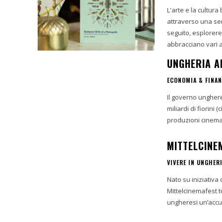
L'arte e la cultur
attraverso una ser
seguito, esplorere
abbracciano vari as
UNGHERIA A
ECONOMIA & FINA
Il governo unghere
miliardi di fiorini 
produzioni cinemat
MITTELCINE
VIVERE IN UNGHER
Nato su iniziativa d
Mittelcinemafest 
ungheresi un’accura