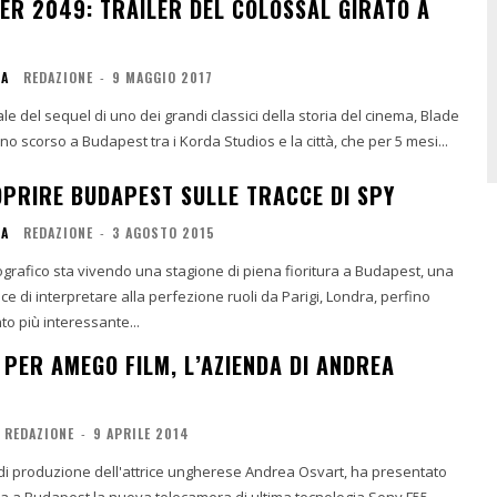
ER 2049: TRAILER DEL COLOSSAL GIRATO A
IA
REDAZIONE
-
9 MAGGIO 2017
iciale del sequel di uno dei grandi classici della storia del cinema, Blade
no scorso a Budapest tra i Korda Studios e la città, che per 5 mesi...
OPRIRE BUDAPEST SULLE TRACCE DI SPY
IA
REDAZIONE
-
3 AGOSTO 2015
ografico sta vivendo una stagione di piena fioritura a Budapest, una
pace di interpretare alla perfezione ruoli da Parigi, Londra, perfino
to più interessante...
 PER AMEGO FILM, L’AZIENDA DI ANDREA
REDAZIONE
-
9 APRILE 2014
di produzione dell'attrice ungherese Andrea Osvart, ha presentato
sa a Budapest la nuova telecamera di ultima tecnologia Sony F55,