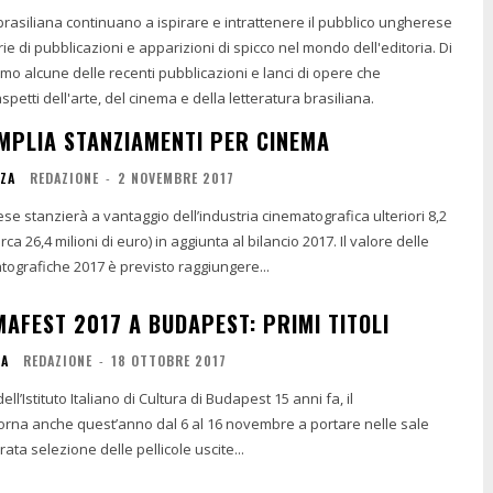
a brasiliana continuano a ispirare e intrattenere il pubblico ungherese
ie di pubblicazioni e apparizioni di spicco nel mondo dell'editoria. Di
mo alcune delle recenti pubblicazioni e lanci di opere che
petti dell'arte, del cinema e della letteratura brasiliana.
MPLIA STANZIAMENTI PER CINEMA
NZA
REDAZIONE
-
2 NOVEMBRE 2017
se stanzierà a vantaggio dell’industria cinematografica ulteriori 8,2
(circa 26,4 milioni di euro) in aggiunta al bilancio 2017. Il valore delle
ografiche 2017 è previsto raggiungere...
MAFEST 2017 A BUDAPEST: PRIMI TITOLI
IA
REDAZIONE
-
18 OTTOBRE 2017
ell’Istituto Italiano di Cultura di Budapest 15 anni fa, il
torna anche quest’anno dal 6 al 16 novembre a portare nelle sale
ta selezione delle pellicole uscite...