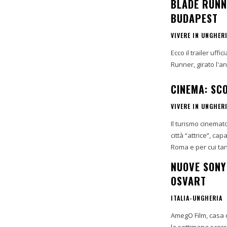
BLADE RUNN
BUDAPEST
VIVERE IN UNGHER
Ecco il trailer uff
Runner, girato l'an
CINEMA: SC
VIVERE IN UNGHER
Il turismo cinemat
città “attrice”, ca
Roma e per cui tan
NUOVE SONY
OSVART
ITALIA-UNGHERIA
AmegO Film, casa 
la settimana scor