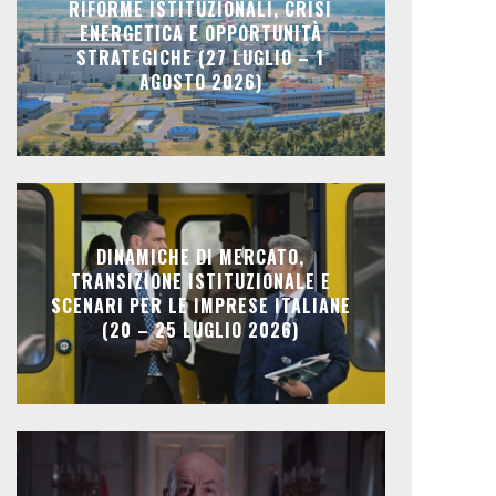
RIFORME ISTITUZIONALI, CRISI
ENERGETICA E OPPORTUNITÀ
STRATEGICHE (27 LUGLIO – 1
AGOSTO 2026)
DINAMICHE DI MERCATO,
TRANSIZIONE ISTITUZIONALE E
SCENARI PER LE IMPRESE ITALIANE
(20 – 25 LUGLIO 2026)