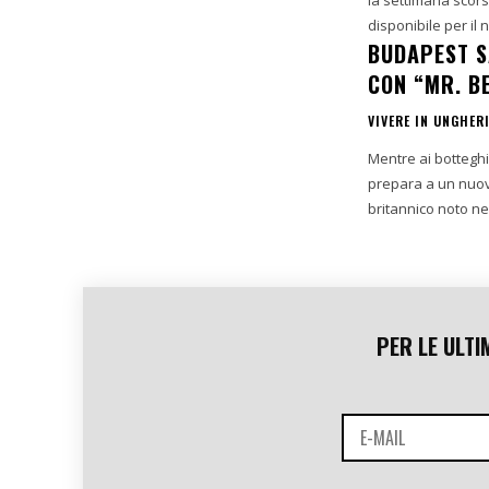
disponibile per il 
BUDAPEST SA
CON “MR. B
VIVERE IN UNGHER
Mentre ai botteghi
prepara a un nuovo 
britannico noto nei
PER LE ULTI