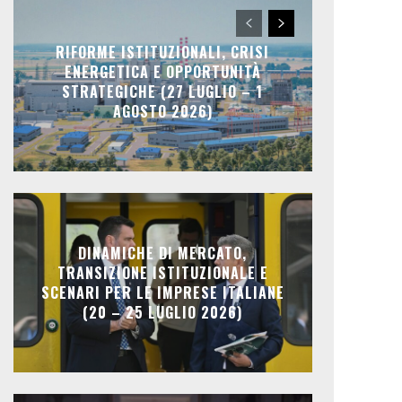
RIFORME ISTITUZIONALI, CRISI
ENERGETICA E OPPORTUNITÀ
STRATEGICHE (27 LUGLIO – 1
AGOSTO 2026)
DINAMICHE DI MERCATO,
TRANSIZIONE ISTITUZIONALE E
SCENARI PER LE IMPRESE ITALIANE
(20 – 25 LUGLIO 2026)