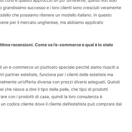
 di corsi e questo approccio un po’ differente, quindi non solo
 grandissimo successo e i loro clienti sono cresciuti veramente
dello che possiamo ritenere un modello italiano. In questo
bene per il mercato ungherese, ma abbiamo applicato
ottime recensioni. Come va l’e-commerce e qual è lo stato
di un e-commerce un piuttosto speciale perché siamo riusciti a
ri partner estetiste, funziona per i clienti delle estetiste ma
uralmente un’offerta diversa con prezzi diversi adeguati. Quindi
i che riesce a dire il tipo della pelle, che tipo di prodotti
rare con i prodotti di casa, quindi la loro consulenza è
n codice cliente dove il cliente dell’estetista può comprare dal