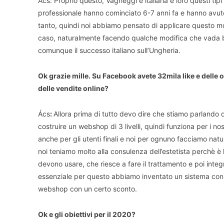
Ács: Proprio questo, Vagheggi è italiana e loro questi tipi
professionale hanno cominciato 6-7 anni fa e hanno avuto
tanto, quindi noi abbiamo pensato di applicare questo mo
caso, naturalmente facendo qualche modifica che vada 
comunque il successo italiano sull’Ungheria.
Ok grazie mille. Su Facebook avete 32mila like e delle 
delle vendite online?
Ács
:
Allora prima di tutto devo dire che stiamo parlando 
costruire un webshop di 3 livelli, quindi funziona per i nost
anche per gli utenti finali e noi per ognuno facciamo nat
noi teniamo molto alla consulenza dell’estetista perchè è le
devono usare, che riesce a fare il trattamento e poi integ
essenziale per questo abbiamo inventato un sistema con u
webshop con un certo sconto.
Ok e gli obiettivi per il 2020?