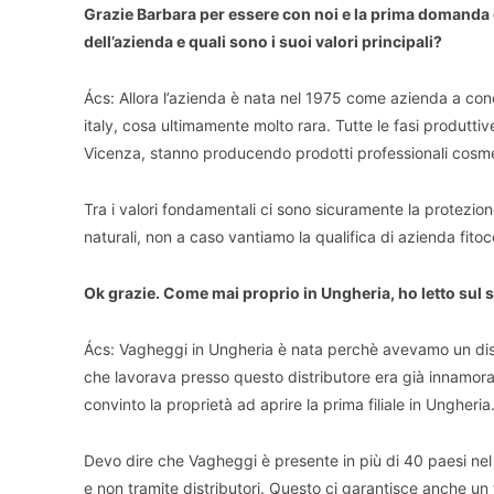
Grazie Barbara per essere con noi e la prima domanda c
dell’azienda e quali sono i suoi valori principali?
Ács: Allora l’azienda è nata nel 1975 come azienda a co
italy, cosa ultimamente molto rara. Tutte le fasi produttive
Vicenza, stanno producendo prodotti professionali cosmetic
Tra i valori fondamentali ci sono sicuramente la protezion
naturali, non a caso vantiamo la qualifica di azienda fit
Ok grazie. Come mai proprio in Ungheria, ho letto sul s
Ács: Vagheggi in Ungheria è nata perchè avevamo un distr
che lavorava presso questo distributore era già innamorat
convinto la proprietà ad aprire la prima filiale in Ungheria
Devo dire che Vagheggi è presente in più di 40 paesi nel
e non tramite distributori. Questo ci garantisce anche un t