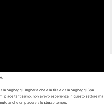
e.
della Vagheggi Ungheria che è la filiale della Vagheggi Spa
, mi piace tantissimo, non avevo esperienza in questo settore ma
venuto anche un piacere allo stesso tempo.