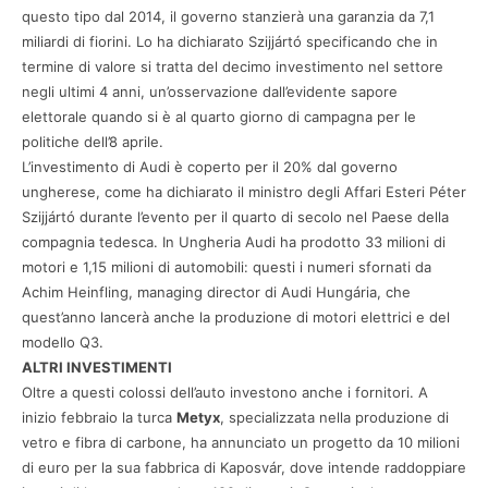
questo tipo dal 2014, il governo stanzierà una garanzia da 7,1
miliardi di fiorini. Lo ha dichiarato Szijjártó specificando che in
termine di valore si tratta del decimo investimento nel settore
negli ultimi 4 anni, un’osservazione dall’evidente sapore
elettorale quando si è al quarto giorno di campagna per le
politiche dell’8 aprile.
L’investimento di Audi è coperto per il 20% dal governo
ungherese, come ha dichiarato il ministro degli Affari Esteri Péter
Szijjártó durante l’evento per il quarto di secolo nel Paese della
compagnia tedesca. In Ungheria Audi ha prodotto 33 milioni di
motori e 1,15 milioni di automobili: questi i numeri sfornati da
Achim Heinfling, managing director di Audi Hungária, che
quest’anno lancerà anche la produzione di motori elettrici e del
modello Q3.
ALTRI INVESTIMENTI
Oltre a questi colossi dell’auto investono anche i fornitori. A
inizio febbraio la turca
Metyx
, specializzata nella produzione di
vetro e fibra di carbone, ha annunciato un progetto da 10 milioni
di euro per la sua fabbrica di Kaposvár, dove intende raddoppiare