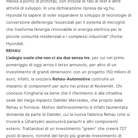
messa a punto di prototipi, con incluse le fasi di test e altre
attività di sviluppo. In una dichiarazione ripresa da vg.hu,
Hyundai fa sapere di voler espandere lo sviluppo di tecnologie di
conversione dell’energia “essenziali per il sistema di microgrid
che trasforma l’energia rinnovabile in energia elettrica per le
piccole comunità residenziali e i complessi industriali” (fonte:
Hyundai).
REHAU
L’adagio vuole che non ci sia due senza tre
, per cui nel primo
pomeriggio di oggi arriva il terzo annuncio, per altro di un
investimento di grandi dimensioni: con un progetto 150 milioni di
euro, infatti, la svizzera
Rehau-Automotive
costruirà un
impianto di componenti per auto nei pressi di Keckemét. Chi
conosce l’Ungheria sa bene che il riferimento è alla cittadina
sede del mega impianto Daimler Mercedes, che proprio dalla
Rehau si fornisce. Motivo dell’investimento è infatti l’aumentata
domanda da parte di Daimler, cui la nuova fabbrica Rehau (che si
troverà a Újhartyán) assicurerà paraurti e altri componenti
esterni. Trattandosi di un investimento “green” che creerà 727
posti di lavoro, nonché del terzo più grande investimento di