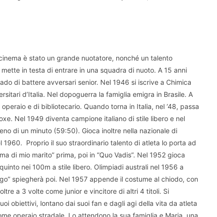
l cinema è stato un grande nuotatore, nonché un talento
mette in testa di entrare in una squadra di nuoto. A 15 anni
ado di battere avversari senior. Nel 1946 si iscrive a Chimica
rsitari d’Italia. Nel dopoguerra la famiglia emigra in Brasile. A
i operaio e di bibliotecario. Quando torna in Italia, nel ’48, passa
e. Nel 1949 diventa campione italiano di stile libero e nel
 meno di un minuto (59:50). Gioca inoltre nella nazionale di
1960. Proprio il suo straordinario talento di atleta lo porta ad
asma di mio marito” prima, poi in “Quo Vadis”. Nel 1952 gioca
 quinto nei 100m a stile libero. Olimpiadi australi nel 1956 a
ngo” spiegherà poi. Nel 1957 appende il costume al chiodo, con
re a 3 volte come junior e vincitore di altri 4 titoli. Si
oi obiettivi, lontano dai suoi fan e dagli agi della vita da atleta
me operaio stradale. Lo attendono la sua famiglia e Maria, una