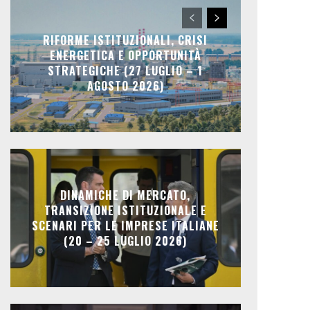
RIFORME ISTITUZIONALI, CRISI
ENERGETICA E OPPORTUNITÀ
STRATEGICHE (27 LUGLIO – 1
AGOSTO 2026)
DINAMICHE DI MERCATO,
TRANSIZIONE ISTITUZIONALE E
SCENARI PER LE IMPRESE ITALIANE
(20 – 25 LUGLIO 2026)