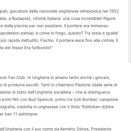
rpati, giocatore della nazionale ungherese olimpionica nel 1952
ia, a Budapest, vittoria italiana: una cosa incredibile! Rigore
sce dalla piscina per non assistere. Il portiere era immenso:
napoletano pensai: e come lo frego, questo? Tra testa e spalla!
iù rapida dell’udito. Fischio. Il portiere esce fino alla cintola. E
lla del fesso! Era furibondo!”
ncer Fan Club. In Ungheria lo amano tanto anche i giovani,
o di produrre ascolti. Tanti lo chiamano Piedone (dalla serie di
isione di stato dell’Ungheria socialista – che si distingueva
primi film con Bud Spencer, primo tra tutti Bomber, campione
 biografia, tradotta in ungherese con il titolo “Különben dühbe
 per ben 11 settimane.
dell’Ungheria con il suo nome da Kemény Dénes, Presidente