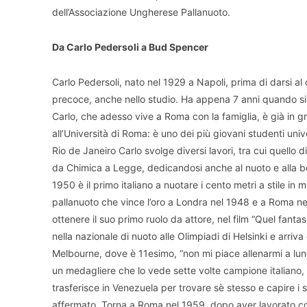
dell’Associazione Ungherese Pallanuoto.
Da Carlo Pedersoli a Bud Spencer
Carlo Pedersoli, nato nel 1929 a Napoli, prima di darsi a
precoce, anche nello studio. Ha appena 7 anni quando si 
Carlo, che adesso vive a Roma con la famiglia, è già in gr
all’Università di Roma: è uno dei più giovani studenti unive
Rio de Janeiro Carlo svolge diversi lavori, tra cui quello d
da Chimica a Legge, dedicandosi anche al nuoto e alla box
1950 è il primo italiano a nuotare i cento metri a stile in
pallanuoto che vince l’oro a Londra nel 1948 e a Roma nel 
ottenere il suo primo ruolo da attore, nel film “Quel fant
nella nazionale di nuoto alle Olimpiadi di Helsinki e arriva
Melbourne, dove è 11esimo, “non mi piace allenarmi a lu
un medagliere che lo vede sette volte campione italiano, olt
trasferisce in Venezuela per trovare sè stesso e capire i su
affermato. Torna a Roma nel 1959, dopo aver lavorato co