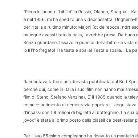
“Ricordo incontri “biblici” in Russia, Olanda, Spagna… Ka
e nel 1956, mi ha spedito una videocassetta: Ungheria-Ital
per l’Italia all’ultimo minuto: Majoni (ct dell’epoca, ndr) e
ovunque avessi tirato la palla, l’avrebbe presa. Da buon 
Senza guardarlo, fissavo le guance dell’arbitro -la vista è p
io lì l’ho fregato! Tra testa e spalla! Testa e spalla… La pa
Raccontava l’attore un’intervista pubblicata dal Bud Spe
perché qui, come in Italia i suoi film non hanno mai smess
film di Steno, Stefano Vanzina). E’ il 1985 quando la telev
come esperimento di democrazia popolare – acquistava i 
d’incassi con 1,8 milioni di biglietti al botteghino. La sua
jövök” è stata al primo posto della classifica best-seller
Per il suo 85esimo compleanno ha ricevuto un mantello 