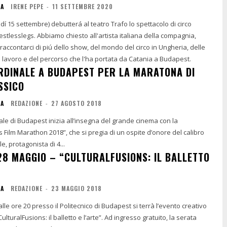
IA
IRENE PEPE
-
11 SETTEMBRE 2020
dí 15 settembre) debutterá al teatro Trafo lo spettacolo di circo
lesslegs. Abbiamo chiesto all'artista italiana della compagnia,
 raccontarci di piú dello show, del mondo del circo in Ungheria, delle
 lavoro e del percorso che l'ha portata da Catania a Budapest.
RDINALE A BUDAPEST PER LA MARATONA DI
SSICO
IA
REDAZIONE
-
27 AGOSTO 2018
rale di Budapest inizia all’insegna del grande cinema con la
 Film Marathon 2018”, che si pregia di un ospite d’onore del calibro
e, protagonista di 4...
28 MAGGIO – “CULTURALFUSIONS: IL BALLETTO
IA
REDAZIONE
-
23 MAGGIO 2018
le ore 20 presso il Politecnico di Budapest si terrà l’evento creativo
ulturalFusions: il balletto e l’arte”. Ad ingresso gratuito, la serata