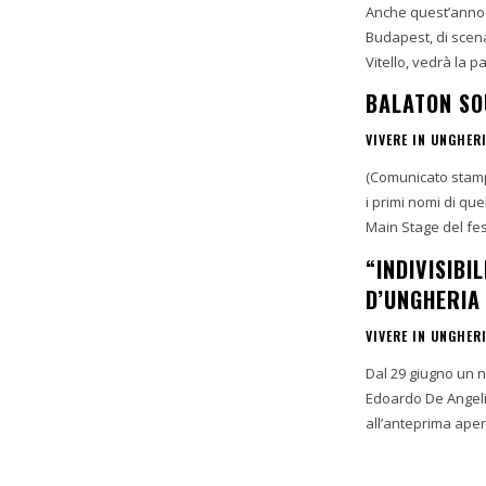
Anche quest’anno in
Budapest, di scena
Vitello, vedrà la p
BALATON SO
VIVERE IN UNGHER
(Comunicato stampa
i primi nomi di que
Main Stage del fest
“INDIVISIBI
D’UNGHERIA
VIVERE IN UNGHER
Dal 29 giugno un nu
Edoardo De Angelis. L’attore protagonista Massimiliano Rossi sarà
all’anteprima aper