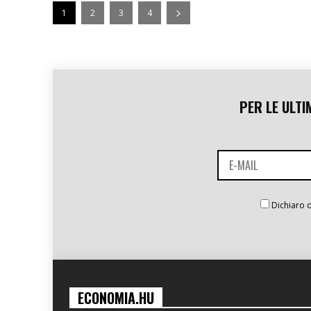
1
2
3
4
PER LE ULTI
Dichiaro d
ECONOMIA.HU