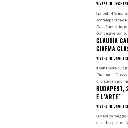
VIVERE IN UNGHER
Lunedí 14 (e marte
contemporaneo Rest
Gaia Santuccio, di
compagnie con cui
CLAUDIA CA
CINEMA CLA
VIVERE IN UNGHER
Il settembre cultu
“Budapest Classics
di Claudia Cardinal
BUDAPEST, 
E L’ARTE”
VIVERE IN UNGHER
Lunedì 28 maggio al
multidisciplinare “C