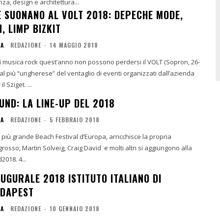
za, design e architettura...
E SUONANO AL VOLT 2018: DEPECHE MODE,
, LIMP BIZKIT
IA
REDAZIONE
-
14 MAGGIO 2018
i musica rock quest’anno non possono perdersi il VOLT (Sopron, 26-
ival più “ungherese” del ventaglio di eventi organizzati dall’azienda
nota al mondo per il Sziget. ...
UND: LA LINE-UP DEL 2018
IA
REDAZIONE
-
5 FEBBRAIO 2018
l più grande Beach Festival d’Europa, arricchisce la propria
grosso, Martin Solveig, Craig David e molti altri si aggiungono alla
line-up del #Sound2018. 4...
UGURALE 2018 ISTITUTO ITALIANO DI
UDAPEST
IA
REDAZIONE
-
10 GENNAIO 2018