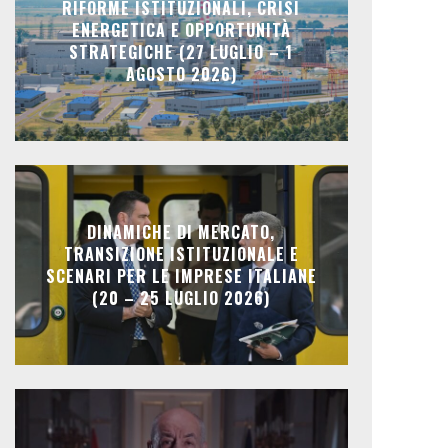
RIFORME ISTITUZIONALI, CRISI
ENERGETICA E OPPORTUNITÀ
STRATEGICHE (27 LUGLIO – 1
AGOSTO 2026)
DINAMICHE DI MERCATO,
TRANSIZIONE ISTITUZIONALE E
SCENARI PER LE IMPRESE ITALIANE
(20 – 25 LUGLIO 2026)