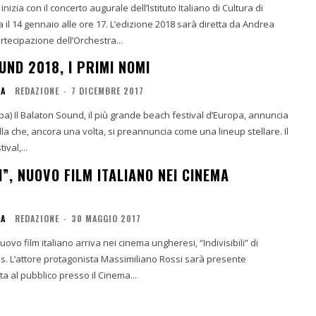
izia con il concerto augurale dell’Istituto Italiano di Cultura di
 il 14 gennaio alle ore 17. L’edizione 2018 sarà diretta da Andrea
artecipazione dell’Orchestra...
UND 2018, I PRIMI NOMI
IA
REDAZIONE
-
7 DICEMBRE 2017
) Il Balaton Sound, il più grande beach festival d’Europa, annuncia
lla che, ancora una volta, si preannuncia come una lineup stellare. Il
ival,...
LI”, NUOVO FILM ITALIANO NEI CINEMA
IA
REDAZIONE
-
30 MAGGIO 2017
ovo film italiano arriva nei cinema ungheresi, “Indivisibili” di
 presente
ta al pubblico presso il Cinema...