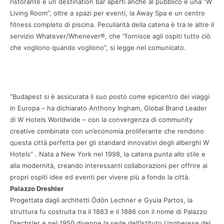
ristorante e un destination bar aperti anche al pubblico e una “W
Living Room”, oltre a spazi per eventi, la Away Spa e un centro
fitness completo di piscina. Peculiarità della catena è tra le altre il
servizio Whatever/Whenever®, che “fornisce agli ospiti tutto ciò
che vogliono quando vogliono”, si legge nel comunicato.
“Budapest si è assicurata il suo posto come epicentro dei viaggi
in Europa – ha dichiarato Anthony Ingham, Global Brand Leader
di W Hotels Worldwide – con la convergenza di community
creative combinate con un’economia proliferante che rendono
questa città perfetta per gli standard innovativi degli alberghi W
Hotels” . Nata a New York nel 1998, la catena punta allo stile e
alla modernità, creando interessanti collaborazioni per offrire ai
propri ospiti idee ed eventi per vivere più a fondo la città.
Palazzo Dreshler
Progettata dagli architetti Ödön Lechner e Gyula Partos, la
struttura fu costruita tra il 1883 e il 1886 con il nome di Palazzo
Drechsler e nel 1950 divenne la sede dell’Istituto Ungherese del