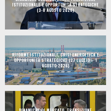
ISTITUZIONALE E OPPORTUNITÀ STRATEGICHE
(3-8 AGOSTO 2026)
RIFORME ISTITUZIONALI, CRISI ENERGETICA E
OPPORTUNITÀ STRATEGICHE (27 LUGLIO – 1
AGOSTO 2026)
DINAMICHE DI MERCATO, TRANSIZIONE