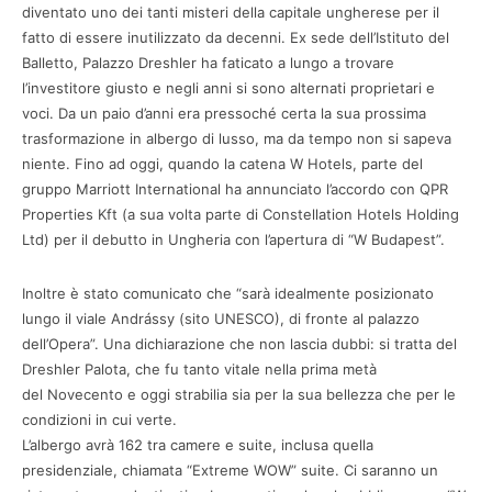
diventato uno dei tanti misteri della capitale ungherese per il
fatto di essere inutilizzato da decenni. Ex sede dell’Istituto del
Balletto, Palazzo Dreshler ha faticato a lungo a trovare
l’investitore giusto e negli anni si sono alternati proprietari e
voci. Da un paio d’anni era pressoché certa la sua prossima
trasformazione in albergo di lusso, ma da tempo non si sapeva
niente. Fino ad oggi, quando la catena W Hotels, parte del
gruppo Marriott International ha annunciato l’accordo con QPR
Properties Kft (a sua volta parte di Constellation Hotels Holding
Ltd) per il debutto in Ungheria con l’apertura di “W Budapest”.
Inoltre è stato comunicato che “sarà idealmente posizionato
lungo il viale Andrássy (sito UNESCO), di fronte al palazzo
dell’Opera”. Una dichiarazione che non lascia dubbi: si tratta del
Dreshler Palota, che fu tanto vitale nella prima metà
del Novecento e oggi strabilia sia per la sua bellezza che per le
condizioni in cui verte.
L’albergo avrà 162 tra camere e suite, inclusa quella
presidenziale, chiamata “Extreme WOW” suite. Ci saranno un