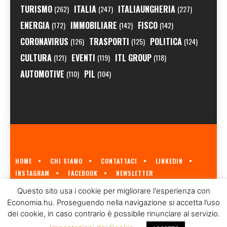
TURISMO
ITALIA
ITALIAUNGHERIA
(262)
(247)
(227)
ENERGIA
IMMOBILIARE
FISCO
(172)
(142)
(142)
CORONAVIRUS
TRASPORTI
POLITICA
(126)
(125)
(124)
CULTURA
EVENTI
ITL GROUP
(121)
(119)
(118)
AUTOMOTIVE
PIL
(110)
(104)
HOME
CHI SIAMO
CONTATTACI
LINKEDIN
INSTAGRAM
FACEBOOK
NEWSLETTER
ECONOMIA.HU È IL PRIMO GIORNALE ITALIANO SULL'ECONOMIA UNGHERESE
Questo sito usa i cookie per migliorare l'esperienza con
A CURA DI
ITL GROUP
© 2023
Economia.hu. Proseguendo nella navigazione si accetta l’uso
dei cookie, in caso contrario è possibile rinunciare al servizio.