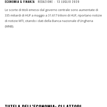
ECONOMIA & FINANZA
REDAZIONE
-
13 LUGLIO 2020
Le scorte di titoli emessi dal governo centrale sono aumentate di
335 miliardi di HUF a maggio a 31.617 trilioni di HUF, riportano notizie
di notizie MTI, citando i dati della Banca nazionale d'Ungheria
(MNB).
TUTELA DELL’ECONOMIA: GLI ATTORI