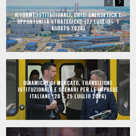
RIFORME ISTITUZIONALI, CRISI ENERGETICA E
OPPORTUNITÀ STRATEGICHE (27 LUGLIO – 1
AGOSTO 2026)
DINAMICHE DI MERCATO, TRANSIZIONE
ISTITUZIONALE E SCENARI PER LE IMPRESE
ITALIANE (20 – 25 LUGLIO 2026)