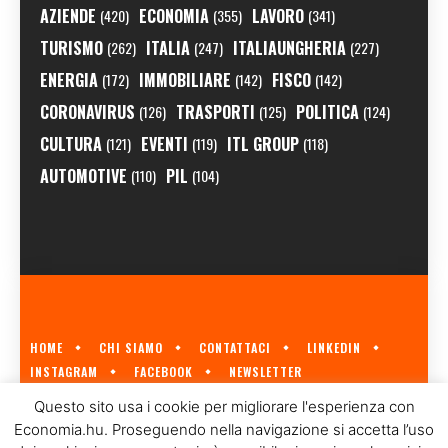
AZIENDE
ECONOMIA
LAVORO
(420)
(355)
(341)
TURISMO
ITALIA
ITALIAUNGHERIA
(262)
(247)
(227)
ENERGIA
IMMOBILIARE
FISCO
(172)
(142)
(142)
CORONAVIRUS
TRASPORTI
POLITICA
(126)
(125)
(124)
CULTURA
EVENTI
ITL GROUP
(121)
(119)
(118)
AUTOMOTIVE
PIL
(110)
(104)
HOME
CHI SIAMO
CONTATTACI
LINKEDIN
INSTAGRAM
FACEBOOK
NEWSLETTER
ECONOMIA.HU È IL PRIMO GIORNALE ITALIANO SULL'ECONOMIA UNGHERESE
Questo sito usa i cookie per migliorare l'esperienza con
A CURA DI
ITL GROUP
© 2023
Economia.hu. Proseguendo nella navigazione si accetta l’uso