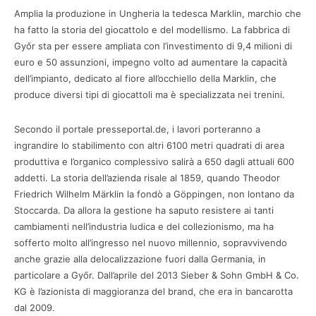
Amplia la produzione in Ungheria la tedesca Marklin, marchio che
ha fatto la storia del giocattolo e del modellismo. La fabbrica di
Győr sta per essere ampliata con l’investimento di 9,4 milioni di
euro e 50 assunzioni, impegno volto ad aumentare la capacità
dell’impianto, dedicato al fiore all’occhiello della Marklin, che
produce diversi tipi di giocattoli ma è specializzata nei trenini.
Secondo il portale presseportal.de, i lavori porteranno a
ingrandire lo stabilimento con altri 6100 metri quadrati di area
produttiva e l’organico complessivo salirà a 650 dagli attuali 600
addetti. La storia dell’azienda risale al 1859, quando Theodor
Friedrich Wilhelm Märklin la fondò a Göppingen, non lontano da
Stoccarda. Da allora la gestione ha saputo resistere ai tanti
cambiamenti nell’industria ludica e del collezionismo, ma ha
sofferto molto all’ingresso nel nuovo millennio, sopravvivendo
anche grazie alla delocalizzazione fuori dalla Germania, in
particolare a Győr. Dall’aprile del 2013 Sieber & Sohn GmbH & Co.
KG è l’azionista di maggioranza del brand, che era in bancarotta
dal 2009.