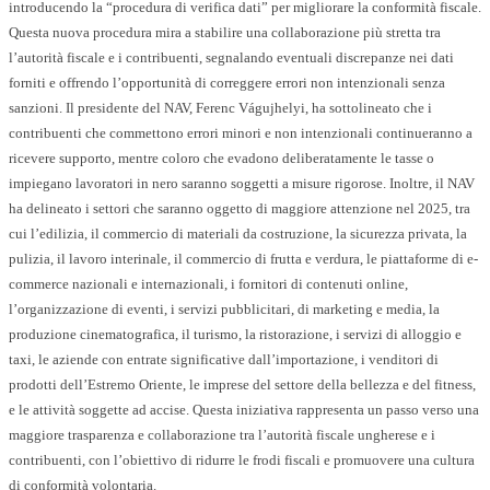
introducendo la “procedura di verifica dati” per migliorare la conformità fiscale.
Questa nuova procedura mira a stabilire una collaborazione più stretta tra
l’autorità fiscale e i contribuenti, segnalando eventuali discrepanze nei dati
forniti e offrendo l’opportunità di correggere errori non intenzionali senza
sanzioni. Il presidente del NAV, Ferenc Vágujhelyi, ha sottolineato che i
contribuenti che commettono errori minori e non intenzionali continueranno a
ricevere supporto, mentre coloro che evadono deliberatamente le tasse o
impiegano lavoratori in nero saranno soggetti a misure rigorose. Inoltre, il NAV
ha delineato i settori che saranno oggetto di maggiore attenzione nel 2025, tra
cui l’edilizia, il commercio di materiali da costruzione, la sicurezza privata, la
pulizia, il lavoro interinale, il commercio di frutta e verdura, le piattaforme di e-
commerce nazionali e internazionali, i fornitori di contenuti online,
l’organizzazione di eventi, i servizi pubblicitari, di marketing e media, la
produzione cinematografica, il turismo, la ristorazione, i servizi di alloggio e
taxi, le aziende con entrate significative dall’importazione, i venditori di
prodotti dell’Estremo Oriente, le imprese del settore della bellezza e del fitness,
e le attività soggette ad accise. Questa iniziativa rappresenta un passo verso una
maggiore trasparenza e collaborazione tra l’autorità fiscale ungherese e i
contribuenti, con l’obiettivo di ridurre le frodi fiscali e promuovere una cultura
di conformità volontaria.​