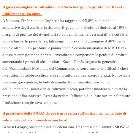
Il governo ungherese introduce un tetto ai margini di profitto per frenare
l’inflazione alimentare.
A febbraio, l’inflazione in Ungheria ha raggiunto il 5,6%, superando le
aspettative degli analisti. In risposta, il governo ha deciso di limitare al 10% i
margini di profitto dei rivenditori su 30 beni alimentari essenziali, tra cui latte,
uova e farina. In precedenza, tali margini potevano raggiungere il 40% per le
uova e oltre l’80% per burro e panna acida. Secondo un’analisi di MBH Bank,
questa misura potrebbe portare i rivenditori a compensare la perdita di profitto
aumentando i prezzi di altri prodotti. Kozák Tamás, segretario generale
dell’Associazione Nazionale del Commercio, ha sottolineato le difficoltà che i
rivenditori potrebbero affrontare se i fornitori aumentassero i prezzi. Nonostante
le misure governative, la forte domanda dei consumatori, sostenuta
dall’aumento dei salari e dalle riduzioni fiscali, potrebbe mantenere elevata la
pressione inflazionistica. Resta da vedere l’efficacia di queste misure nel ridurre
l’inflazione complessiva nel paese.
Il presidente della MÖSZ chiede trasparenza sull’utilizzo del contributo di
solidarietà delle amministrazioni locali.
Gémesi György, presidente della Federazione Ungherese dei Comuni (MÖSZ) e