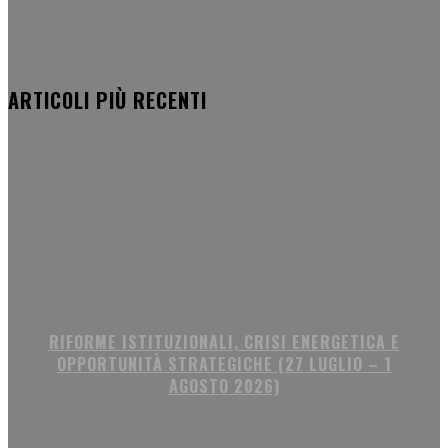
ARTICOLI PIÙ RECENTI
RIFORME ISTITUZIONALI, CRISI ENERGETICA E
OPPORTUNITÀ STRATEGICHE (27 LUGLIO – 1
AGOSTO 2026)