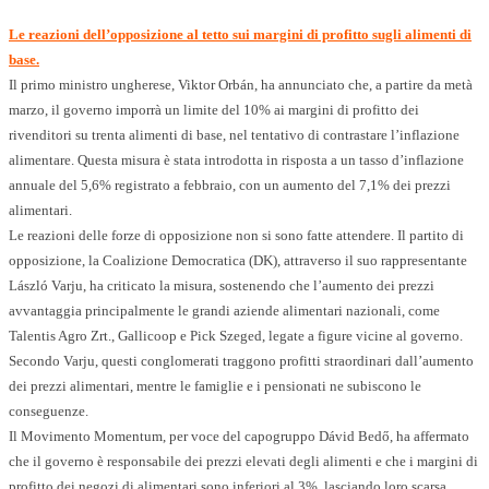
Le reazioni dell’opposizione al tetto sui margini di profitto sugli alimenti di
base.
Il primo ministro ungherese, Viktor Orbán, ha annunciato che, a partire da metà
marzo, il governo imporrà un limite del 10% ai margini di profitto dei
rivenditori su trenta alimenti di base, nel tentativo di contrastare l’inflazione
alimentare. Questa misura è stata introdotta in risposta a un tasso d’inflazione
annuale del 5,6% registrato a febbraio, con un aumento del 7,1% dei prezzi
alimentari.
Le reazioni delle forze di opposizione non si sono fatte attendere. Il partito di
opposizione, la Coalizione Democratica (DK), attraverso il suo rappresentante
László Varju, ha criticato la misura, sostenendo che l’aumento dei prezzi
avvantaggia principalmente le grandi aziende alimentari nazionali, come
Talentis Agro Zrt., Gallicoop e Pick Szeged, legate a figure vicine al governo.
Secondo Varju, questi conglomerati traggono profitti straordinari dall’aumento
dei prezzi alimentari, mentre le famiglie e i pensionati ne subiscono le
conseguenze.​
Il Movimento Momentum, per voce del capogruppo Dávid Bedő, ha affermato
che il governo è responsabile dei prezzi elevati degli alimenti e che i margini di
profitto dei negozi di alimentari sono inferiori al 3%, lasciando loro scarsa