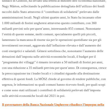
sindaco di Gödöllő, ha inviato una lettera al ministro dell’Economia nazionale,
Nagy Márton, sollecitando la pubblicazione dettagliata dell’utilizzo dei fondi
raccolti dallo Stato attraverso il “contributo di solidarietà” prelevato dalle
amministrazioni locali. Negli ultimi quattro anni, lo Stato ha incassato oltre
1.000 miliardi di fiorini ungheresi attraverso questo contributo, con 360
miliardi previsti solo per quest’anno, interessando 855 comuni. Nonostante
l’entità di queste somme, molti comuni, specialmente quelli più piccoli,
lamentano la mancanza di risorse sia per le operazioni quotidiane sia per gli
investimenti necessari, aggravata dall’inflazione elevata e dall’aumento dei
costi energetici e salariali. Gémesi sottolinea che, nonostante l’aumento delle
detrazioni dall’imposta sulle attività economiche locali, il budget per il
“programma dei villaggi” è rimasto invariato a 50 miliardi di fiorini per anni,
con una riduzione a 35 miliardi prevista per quest’anno. Di conseguenza, cresce
la preoccupazione tra i leader locali e i cittadini riguardo alla destinazione
effettiva di questi fondi. La MÖSZ chiede al governo di rendere pubbliche, con
urgenza, le informazioni su quali comuni hanno ricevuto fondi, per quali scopi
e come sono stati utilizzati i contributi di solidarietà prelevati dall’imposta
sulle attività economiche locali dal 2021 in poi.
Il governatore della Banca Nazionale Ungherese ribadisce l’impegno nella