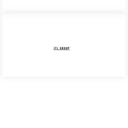
HOME
CHI SIAMO
CONTATTACI
LINKEDIN
INSTAGRAM
FACEBOOK
NEWSLETTER
ECONOMIA.HU È IL PRIMO GIORNALE ITALIANO SULL'ECONOMIA UNGHERESE A
CURA DI
ITL GROUP
© 2023