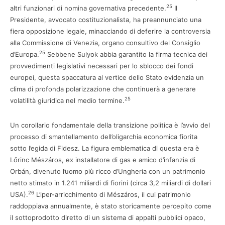
25
altri funzionari di nomina governativa precedente.
Il
Presidente, avvocato costituzionalista, ha preannunciato una
fiera opposizione legale, minacciando di deferire la controversia
alla Commissione di Venezia, organo consultivo del Consiglio
25
d’Europa.
Sebbene Sulyok abbia garantito la firma tecnica dei
provvedimenti legislativi necessari per lo sblocco dei fondi
europei, questa spaccatura al vertice dello Stato evidenzia un
clima di profonda polarizzazione che continuerà a generare
25
volatilità giuridica nel medio termine.
Un corollario fondamentale della transizione politica è l’avvio del
processo di smantellamento dell’oligarchia economica fiorita
sotto l’egida di Fidesz. La figura emblematica di questa era è
Lőrinc Mészáros, ex installatore di gas e amico d’infanzia di
Orbán, divenuto l’uomo più ricco d’Ungheria con un patrimonio
netto stimato in 1.241 miliardi di fiorini (circa 3,2 miliardi di dollari
26
USA).
L’iper-arricchimento di Mészáros, il cui patrimonio
raddoppiava annualmente, è stato storicamente percepito come
il sottoprodotto diretto di un sistema di appalti pubblici opaco,