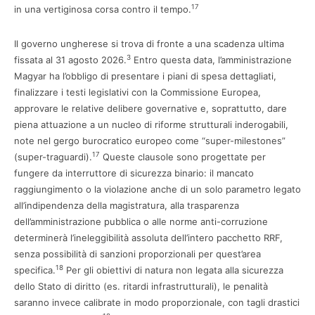
17
in una vertiginosa corsa contro il tempo.
Il governo ungherese si trova di fronte a una scadenza ultima
3
fissata al 31 agosto 2026.
Entro questa data, l’amministrazione
Magyar ha l’obbligo di presentare i piani di spesa dettagliati,
finalizzare i testi legislativi con la Commissione Europea,
approvare le relative delibere governative e, soprattutto, dare
piena attuazione a un nucleo di riforme strutturali inderogabili,
note nel gergo burocratico europeo come “super-milestones”
17
(super-traguardi).
Queste clausole sono progettate per
fungere da interruttore di sicurezza binario: il mancato
raggiungimento o la violazione anche di un solo parametro legato
all’indipendenza della magistratura, alla trasparenza
dell’amministrazione pubblica o alle norme anti-corruzione
determinerà l’ineleggibilità assoluta dell’intero pacchetto RRF,
senza possibilità di sanzioni proporzionali per quest’area
18
specifica.
Per gli obiettivi di natura non legata alla sicurezza
dello Stato di diritto (es. ritardi infrastrutturali), le penalità
saranno invece calibrate in modo proporzionale, con tagli drastici