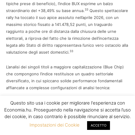
tipiche prese di beneficio), l’indice BUX esprime un balzo
33
straordinario del +38,49% su base annua.
Questo spettacolare
rally ha toccato il suo apice assoluto nell’aprile 2026, con un
massimo storico fissato a 141.478,52 punti, un traguardo
raggiunto a poche ore di distanza dalla chiusura delle urne
elettorali, a riprova del fatto che la rimozione dell’incertezza
legata allo Stato di diritto rappresentava l’unico vero ostacolo alla
33
valutazione degli asset domestici.
L’analisi dei singoli titoli a maggiore capitalizzazione (Blue Chip)
che compongono l’indice restituisce un quadro settoriale
diversificato, in cui spiccano solide performance fondamentali
affiancate a complesse configurazioni di analisi tecnica:
OTP Bank (Finanza):
Il settore bancario è il termometro della
Questo sito usa i cookie per migliorare l'esperienza con
fiducia nel ciclo economico ungherese. Il Gruppo OTP ha
Economia.hu. Proseguendo nella navigazione si accetta l’uso
dei cookie, in caso contrario è possibile rinunciare al servizio.
inaugurato l’esercizio 2026 con bilanci eccezionali. Nel primo
trimestre, l’utile netto post-tasse si è attestato a 324 miliardi
Impostazioni dei Cookie
ACCETTO
di fiorini (equivalenti a circa 845 milioni di euro), evidenziando