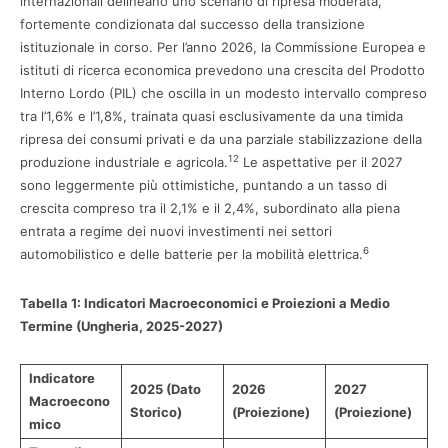
internazionali delineano uno scenario di ripresa moderata,
fortemente condizionata dal successo della transizione
istituzionale in corso. Per l’anno 2026, la Commissione Europea e
istituti di ricerca economica prevedono una crescita del Prodotto
Interno Lordo (PIL) che oscilla in un modesto intervallo compreso
tra l’1,6% e l’1,8%, trainata quasi esclusivamente da una timida
ripresa dei consumi privati e da una parziale stabilizzazione della
12
produzione industriale e agricola.
Le aspettative per il 2027
sono leggermente più ottimistiche, puntando a un tasso di
crescita compreso tra il 2,1% e il 2,4%, subordinato alla piena
entrata a regime dei nuovi investimenti nei settori
6
automobilistico e delle batterie per la mobilità elettrica.
Tabella 1: Indicatori Macroeconomici e Proiezioni a Medio
Termine (Ungheria, 2025-2027)
Indicatore
2025 (Dato
2026
2027
Macroecono
Storico)
(Proiezione)
(Proiezione)
mico