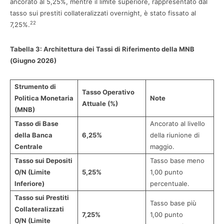
ancorato al 5,25%, mentre il limite superiore, rappresentato dal
tasso sui prestiti collateralizzati overnight, è stato fissato al
22
7,25%.
Tabella 3: Architettura dei Tassi di Riferimento della MNB
(Giugno 2026)
Strumento di
Tasso Operativo
Politica Monetaria
Note
Attuale (%)
(MNB)
Tasso di Base
Ancorato al livello
della Banca
6,25%
della riunione di
Centrale
maggio.
Tasso sui Depositi
Tasso base meno
O/N (Limite
5,25%
1,00 punto
Inferiore)
percentuale.
Tasso sui Prestiti
Tasso base più
Collateralizzati
7,25%
1,00 punto
O/N (Limite