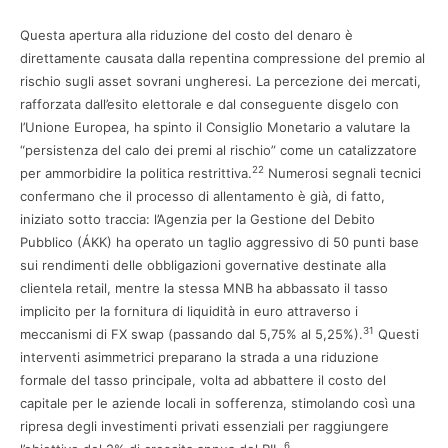
Questa apertura alla riduzione del costo del denaro è
direttamente causata dalla repentina compressione del premio al
rischio sugli asset sovrani ungheresi. La percezione dei mercati,
rafforzata dall’esito elettorale e dal conseguente disgelo con
l’Unione Europea, ha spinto il Consiglio Monetario a valutare la
“persistenza del calo dei premi al rischio” come un catalizzatore
22
per ammorbidire la politica restrittiva.
Numerosi segnali tecnici
confermano che il processo di allentamento è già, di fatto,
iniziato sotto traccia: l’Agenzia per la Gestione del Debito
Pubblico (ÁKK) ha operato un taglio aggressivo di 50 punti base
sui rendimenti delle obbligazioni governative destinate alla
clientela retail, mentre la stessa MNB ha abbassato il tasso
implicito per la fornitura di liquidità in euro attraverso i
31
meccanismi di FX swap (passando dal 5,75% al 5,25%).
Questi
interventi asimmetrici preparano la strada a una riduzione
formale del tasso principale, volta ad abbattere il costo del
capitale per le aziende locali in sofferenza, stimolando così una
ripresa degli investimenti privati essenziali per raggiungere
6