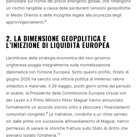
particolare sul fronte dei prezzi energetici globali, che rimangono
un rischio tangibile a causa delle perduranti tensioni geopolitiche
in Medio Oriente e delle incognite legate alla sicurezza degli
6
approvvigionamenti.
2. LA DIMENSIONE GEOPOLITICA E
L’INIEZIONE DI LIQUIDITÀ EUROPEA
L’architrave della strategia economica del neo-governo
ungherese poggia integralmente sulla normalizzazione
diplomatica con l’Unione Europea. Sotto questo profilo, l’inizio di
giugno 2026 ha sancito una vittoria politica di immenso valore
simbolico e materiale. Il 29 maggio, pochi giorni prima del periodo
in esame, la Presidente della Commissione Europea Ursula von
der Leyen e il Primo Ministro Péter Magyar hanno annunciato
formalmente un accordo storico volto a sbloccare i finanziamenti
8
comunitari congelati.
Le trattative, condotte a un ritmo serrato
sin dalle prime ore successive all’insediamento di Magyar, hanno
permesso di sanare le storiche fratture sullo Stato di diritto che
17
avevano isolato l’Ungheria.