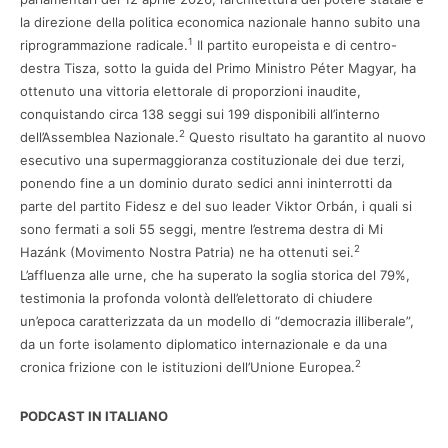
la direzione della politica economica nazionale hanno subito una
1
riprogrammazione radicale.
Il partito europeista e di centro-
destra Tisza, sotto la guida del Primo Ministro Péter Magyar, ha
ottenuto una vittoria elettorale di proporzioni inaudite,
conquistando circa 138 seggi sui 199 disponibili all’interno
2
dell’Assemblea Nazionale.
Questo risultato ha garantito al nuovo
esecutivo una supermaggioranza costituzionale dei due terzi,
ponendo fine a un dominio durato sedici anni ininterrotti da
parte del partito Fidesz e del suo leader Viktor Orbán, i quali si
sono fermati a soli 55 seggi, mentre l’estrema destra di Mi
2
Hazánk (Movimento Nostra Patria) ne ha ottenuti sei.
L’affluenza alle urne, che ha superato la soglia storica del 79%,
testimonia la profonda volontà dell’elettorato di chiudere
un’epoca caratterizzata da un modello di “democrazia illiberale”,
da un forte isolamento diplomatico internazionale e da una
2
cronica frizione con le istituzioni dell’Unione Europea.
PODCAST IN ITALIANO