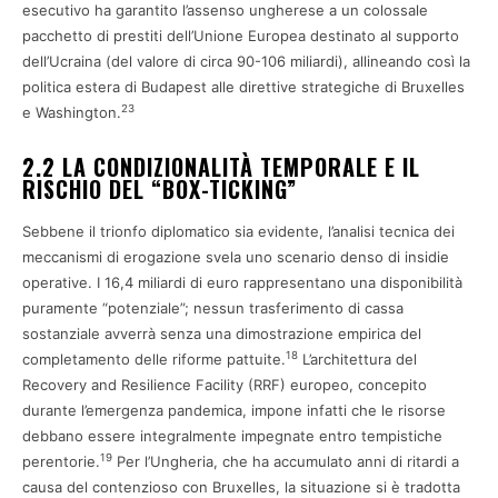
esecutivo ha garantito l’assenso ungherese a un colossale
pacchetto di prestiti dell’Unione Europea destinato al supporto
dell’Ucraina (del valore di circa 90-106 miliardi), allineando così la
politica estera di Budapest alle direttive strategiche di Bruxelles
23
e Washington.
2.2 LA CONDIZIONALITÀ TEMPORALE E IL
RISCHIO DEL “BOX-TICKING”
Sebbene il trionfo diplomatico sia evidente, l’analisi tecnica dei
meccanismi di erogazione svela uno scenario denso di insidie
operative. I 16,4 miliardi di euro rappresentano una disponibilità
puramente “potenziale”; nessun trasferimento di cassa
sostanziale avverrà senza una dimostrazione empirica del
18
completamento delle riforme pattuite.
L’architettura del
Recovery and Resilience Facility (RRF) europeo, concepito
durante l’emergenza pandemica, impone infatti che le risorse
debbano essere integralmente impegnate entro tempistiche
19
perentorie.
Per l’Ungheria, che ha accumulato anni di ritardi a
causa del contenzioso con Bruxelles, la situazione si è tradotta