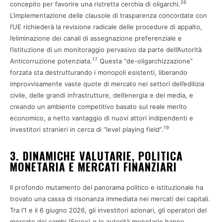
26
concepito per favorire una ristretta cerchia di oligarchi.
L’implementazione delle clausole di trasparenza concordate con
l’UE richiederà la revisione radicale delle procedure di appalto,
l’eliminazione dei canali di assegnazione preferenziale e
l’istituzione di un monitoraggio pervasivo da parte dell’Autorità
17
Anticorruzione potenziata.
Questa “de-oligarchizzazione”
forzata sta destrutturando i monopoli esistenti, liberando
improvvisamente vaste quote di mercato nei settori dell’edilizia
civile, delle grandi infrastrutture, dell’energia e dei media, e
creando un ambiente competitivo basato sul reale merito
economico, a netto vantaggio di nuovi attori indipendenti e
19
investitori stranieri in cerca di “level playing field”.
3. DINAMICHE VALUTARIE, POLITICA
MONETARIA E MERCATI FINANZIARI
Il profondo mutamento del panorama politico e istituzionale ha
trovato una cassa di risonanza immediata nei mercati dei capitali.
Tra l’1 e il 6 giugno 2026, gli investitori azionari, gli operatori del
mercato dei cambi (Forex) e le autorità monetarie hanno