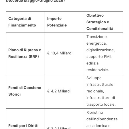
(Accordo Maggio-Giugno 2026)
Obiettivo
Categoria di
Importo
Strategico e
Finanziamento
Potenziale
Condizionalità
Transizione
energetica,
Piano di Ripresa e
digitalizzazione,
€ 10,4 Miliardi
Resilienza (RRF)
supporto PMI,
edilizia
residenziale.
Sviluppo
infrastrutturale
Fondi di Coesione
€ 4,2 Miliardi
regionale,
Storici
infrastrutture di
trasporto locale.
Ripristino
dell’indipendenza
Fondi per i Diritti
accademica e
€ 2,2 Miliardi