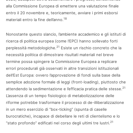
alla Commissione Europea di emettere una valutazione finale
entro il 20 novembre e, teoricamente, avviare i primi esborsi
18
materiali entro la fine dell’anno.
Nonostante questo slancio, l’ambiente accademico e gli istituti di
ricerca di politica europea (come l’EPC) hanno sollevato forti
21
perplessità metodologiche.
Esiste un rischio concreto che la
necessità politica di dimostrare risultati materiali nel breve
termine possa spingere la Commissione Europea a replicare
errori procedurali già osservati in altre transizioni istituzionali
dell’Est Europa: ovvero l’approvazione di fondi sulla base della
semplice adozione formale di leggi (front-loading), piuttosto che
21
attendendo la sedimentazione e l’efficacia pratica delle stesse.
L’assenza di un tempo fisiologico di metabolizzazione delle
riforme potrebbe trasformare il processo di de-illiberalizzazione
in un mero esercizio di “box-ticking” (spunta di caselle
burocratiche), incapace di debellare le reti di clientelismo e lo
21
“stato profondo” edificati nel corso degli ultimi tre lustri.