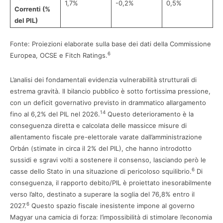
1,7%
-0,2%
0,5%
Correnti (%
del PIL)
Fonte: Proiezioni elaborate sulla base dei dati della Commissione
6
Europea, OCSE e Fitch Ratings.
L’analisi dei fondamentali evidenzia vulnerabilità strutturali di
estrema gravità. Il bilancio pubblico è sotto fortissima pressione,
con un deficit governativo previsto in drammatico allargamento
14
fino al 6,2% del PIL nel 2026.
Questo deterioramento è la
conseguenza diretta e calcolata delle massicce misure di
allentamento fiscale pre-elettorale varate dall’amministrazione
Orbán (stimate in circa il 2% del PIL), che hanno introdotto
sussidi e sgravi volti a sostenere il consenso, lasciando però le
6
casse dello Stato in una situazione di pericoloso squilibrio.
Di
conseguenza, il rapporto debito/PIL è proiettato inesorabilmente
verso l’alto, destinato a superare la soglia del 76,8% entro il
6
2027.
Questo spazio fiscale inesistente impone al governo
Magyar una camicia di forza: l’impossibilità di stimolare l’economia