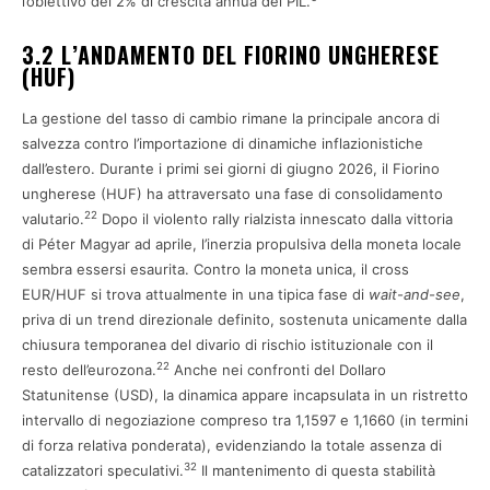
l’obiettivo del 2% di crescita annua del PIL.
3.2 L’ANDAMENTO DEL FIORINO UNGHERESE
(HUF)
La gestione del tasso di cambio rimane la principale ancora di
salvezza contro l’importazione di dinamiche inflazionistiche
dall’estero. Durante i primi sei giorni di giugno 2026, il Fiorino
ungherese (HUF) ha attraversato una fase di consolidamento
22
valutario.
Dopo il violento rally rialzista innescato dalla vittoria
di Péter Magyar ad aprile, l’inerzia propulsiva della moneta locale
sembra essersi esaurita. Contro la moneta unica, il cross
EUR/HUF si trova attualmente in una tipica fase di
wait-and-see
,
priva di un trend direzionale definito, sostenuta unicamente dalla
chiusura temporanea del divario di rischio istituzionale con il
22
resto dell’eurozona.
Anche nei confronti del Dollaro
Statunitense (USD), la dinamica appare incapsulata in un ristretto
intervallo di negoziazione compreso tra 1,1597 e 1,1660 (in termini
di forza relativa ponderata), evidenziando la totale assenza di
32
catalizzatori speculativi.
Il mantenimento di questa stabilità