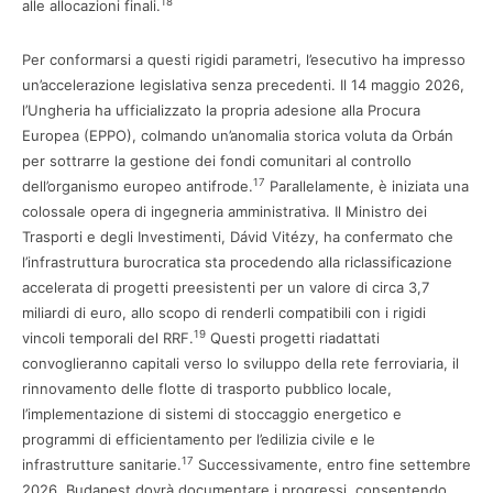
18
alle allocazioni finali.
Per conformarsi a questi rigidi parametri, l’esecutivo ha impresso
un’accelerazione legislativa senza precedenti. Il 14 maggio 2026,
l’Ungheria ha ufficializzato la propria adesione alla Procura
Europea (EPPO), colmando un’anomalia storica voluta da Orbán
per sottrarre la gestione dei fondi comunitari al controllo
17
dell’organismo europeo antifrode.
Parallelamente, è iniziata una
colossale opera di ingegneria amministrativa. Il Ministro dei
Trasporti e degli Investimenti, Dávid Vitézy, ha confermato che
l’infrastruttura burocratica sta procedendo alla riclassificazione
accelerata di progetti preesistenti per un valore di circa 3,7
miliardi di euro, allo scopo di renderli compatibili con i rigidi
19
vincoli temporali del RRF.
Questi progetti riadattati
convoglieranno capitali verso lo sviluppo della rete ferroviaria, il
rinnovamento delle flotte di trasporto pubblico locale,
l’implementazione di sistemi di stoccaggio energetico e
programmi di efficientamento per l’edilizia civile e le
17
infrastrutture sanitarie.
Successivamente, entro fine settembre
2026, Budapest dovrà documentare i progressi, consentendo