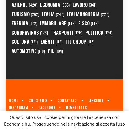
AZIENDE
ECONOMIA
LAVORO
(420)
(355)
(341)
TURISMO
ITALIA
ITALIAUNGHERIA
(262)
(247)
(227)
ENERGIA
IMMOBILIARE
FISCO
(172)
(142)
(142)
CORONAVIRUS
TRASPORTI
POLITICA
(126)
(125)
(124)
CULTURA
EVENTI
ITL GROUP
(121)
(119)
(118)
AUTOMOTIVE
PIL
(110)
(104)
HOME
CHI SIAMO
CONTATTACI
LINKEDIN
INSTAGRAM
FACEBOOK
NEWSLETTER
ECONOMIA.HU È IL PRIMO GIORNALE ITALIANO SULL'ECONOMIA UNGHERESE
Questo sito usa i cookie per migliorare l'esperienza con
A CURA DI
ITL GROUP
© 2023
Economia.hu. Proseguendo nella navigazione si accetta l’uso