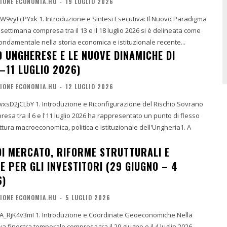
IONE ECONOMIA.HU
-
19 LUGLIO 2026
ntesi Esecutiva: Il Nuovo Paradigma
ndamentale nella storia economica e istituzionale recente...
O UNGHERESE E LE NUOVE DINAMICHE DI
–11 LUGLIO 2026)
IONE ECONOMIA.HU
-
12 LUGLIO 2026
onfigurazione del Rischio Sovrano
esa tra il 6 e l'11 luglio 2026 ha rappresentato un punto di flesso
tettura macroeconomica, politica e istituzionale dell'Ungheria1. A
DI MERCATO, RIFORME STRUTTURALI E
 PER GLI INVESTITORI (29 GIUGNO – 4
6)
IONE ECONOMIA.HU
-
5 LUGLIO 2026
Coordinate Geoeconomiche Nella
va finestra temporale compresa tra il 29 giugno e il 4 luglio 2026,