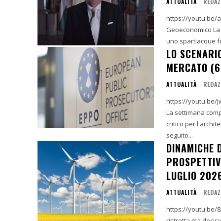
ATTUALITÀ
REDAZ
https://youtu.be/aW9vyFcPYxk 1. Introduzione e Si
Geoeconomico La settimana compresa tra il 13 e il 18 luglio 2026 si è delineata come
uno spartiacque fo
LO SCENARI
MERCATO (6
ATTUALITÀ
REDAZ
https://youtu.be/jwxsD2jCLbY 1. Introduzione e Ric
La settimana compr
critico per l'archi
seguito...
DINAMICHE 
PROSPETTIVE
LUGLIO 202
ATTUALITÀ
REDAZ
https://youtu.be/8A_RjK4v3mI 1. Introduzione e 
ristretta ma decisi