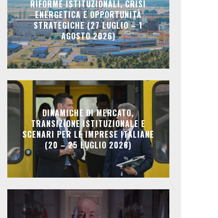
RIFORME ISTITUZIONALI, CRISI
ENERGETICA E OPPORTUNITÀ
STRATEGICHE (27 LUGLIO – 1
AGOSTO 2026)
DINAMICHE DI MERCATO,
TRANSIZIONE ISTITUZIONALE E
SCENARI PER LE IMPRESE ITALIANE
(20 – 25 LUGLIO 2026)