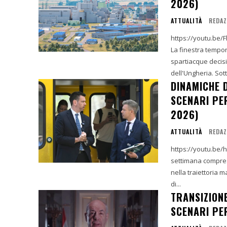
2026)
ATTUALITÀ
REDAZ
https://youtu.be/Flw0Y_Wc5Dw Introduzione e Co
La finestra tempor
spartiacque decisi
dell'Ungheria. Sott
DINAMICHE D
SCENARI PER
2026)
ATTUALITÀ
REDAZ
https://youtu.be/hPPVpXa3pt4 1. Introduzion
settimana compresa
nella traiettoria 
di...
TRANSIZIONE
SCENARI PER