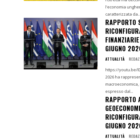
l'economia unghere
caratterizzata da..
RAPPORTO S
RICONFIGUR
FINANZIARIE
GIUGNO 202
ATTUALITÀ
REDAZ
https://youtu.be/lD-TtkHVmFI L'intervallo temporale c
2026 ha rappresent
macroeconomica, po
espresso dal...
RAPPORTO A
GEOECONOMI
RICONFIGURA
GIUGNO 202
ATTUALITÀ
REDAZ