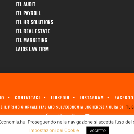
ITL AUDIT
ITL PAYROLL
ITL HR SOLUTIONS
ITL REAL ESTATE
ITL MARKETING
LAJOS LAW FIRM
MO
CONTATTACI
LINKEDIN
INSTAGRAM
FACEBOO
È IL PRIMO GIORNALE ITALIANO SULL'ECONOMIA UNGHERESE A CURA DI
ITL 
Economia.hu. Proseguendo nella navigazione si accetta l’uso dei coo
Impostazioni dei Cookie
ACCETTO