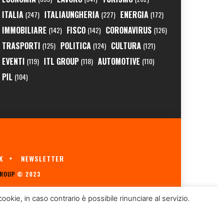
ITALIA
ITALIAUNGHERIA
ENERGIA
(247)
(227)
(172)
IMMOBILIARE
FISCO
CORONAVIRUS
(142)
(142)
(126)
TRASPORTI
POLITICA
CULTURA
(125)
(124)
(121)
EVENTI
ITL GROUP
AUTOMOTIVE
(119)
(118)
(110)
PIL
(104)
K
NEWSLETTER
GROUP
© 2023
kie, in caso contrario è possibile rinunciare al servizio.