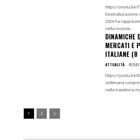
https://youtu.be/TFzQMzf6BwI 1. Il Nuovo
Destrutturazione del Modello Preceden
2026 ha rappresen
nella recente...
DINAMICHE D
MERCATI E 
ITALIANE (8
ATTUALITÀ
REDAZ
https://youtu.be/lLVbnQY8jY0 1. Introduzione e Analis
settimana compresa
nella traiettoria m
1
2