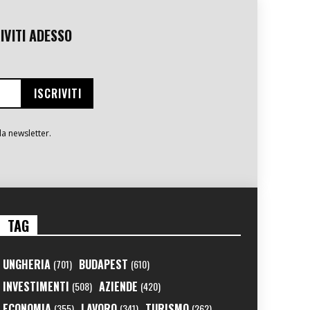
IVITI ADESSO
la newsletter.
TAG
UNGHERIA
BUDAPEST
(701)
(610)
INVESTIMENTI
AZIENDE
(508)
(420)
ECONOMIA
LAVORO
TURISMO
(355)
(341)
(262)