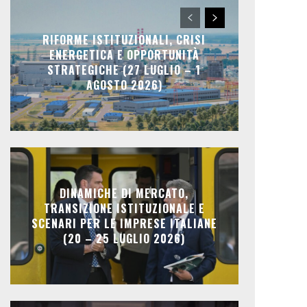
RIFORME ISTITUZIONALI, CRISI
ENERGETICA E OPPORTUNITÀ
STRATEGICHE (27 LUGLIO – 1
AGOSTO 2026)
DINAMICHE DI MERCATO,
TRANSIZIONE ISTITUZIONALE E
SCENARI PER LE IMPRESE ITALIANE
(20 – 25 LUGLIO 2026)