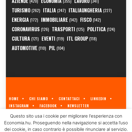
AZIENDE
ECONOMIA
LAVORO
(420)
(355)
(341)
TURISMO
ITALIA
ITALIAUNGHERIA
(262)
(247)
(227)
ENERGIA
IMMOBILIARE
FISCO
(172)
(142)
(142)
CORONAVIRUS
TRASPORTI
POLITICA
(126)
(125)
(124)
CULTURA
EVENTI
ITL GROUP
(121)
(119)
(118)
AUTOMOTIVE
PIL
(110)
(104)
HOME
CHI SIAMO
CONTATTACI
LINKEDIN
INSTAGRAM
FACEBOOK
NEWSLETTER
ECONOMIA.HU È IL PRIMO GIORNALE ITALIANO SULL'ECONOMIA UNGHERESE
Questo sito usa i cookie per migliorare l'esperienza con
A CURA DI
ITL GROUP
© 2023
Economia.hu. Proseguendo nella navigazione si accetta l’uso
dei cookie, in caso contrario è possibile rinunciare al servizio.