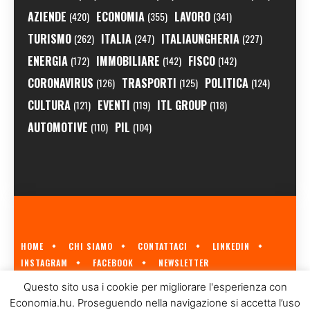
AZIENDE
ECONOMIA
LAVORO
(420)
(355)
(341)
TURISMO
ITALIA
ITALIAUNGHERIA
(262)
(247)
(227)
ENERGIA
IMMOBILIARE
FISCO
(172)
(142)
(142)
CORONAVIRUS
TRASPORTI
POLITICA
(126)
(125)
(124)
CULTURA
EVENTI
ITL GROUP
(121)
(119)
(118)
AUTOMOTIVE
PIL
(110)
(104)
HOME
CHI SIAMO
CONTATTACI
LINKEDIN
INSTAGRAM
FACEBOOK
NEWSLETTER
ECONOMIA.HU È IL PRIMO GIORNALE ITALIANO SULL'ECONOMIA UNGHERESE
Questo sito usa i cookie per migliorare l'esperienza con
A CURA DI
ITL GROUP
© 2023
Economia.hu. Proseguendo nella navigazione si accetta l’uso