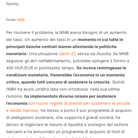
fiorino.
Fonte:
MNB
Per risolvere il problema, la MNB aveva bisogno di un aumento
dei tassi. Un aumento dei tassi in un
momento in cui tutte le
principali banche centrali stanno allentando le politiche
monetarie
. Una situazione
catch-22
senza via d’uscita. Se MNB
seguisse gli altri nell’allentamento, potrebbe spingere il fiorino a
400 HUF/EUR in pochissimo tempo.
Se invece restringesse le
condizioni monetarie, frenerebbe l’economia in un momento
critico, quando tutti cercano di sostenere la crescita
. Quindi
l’NBH ha avuto un’altra idea non ortodossa: nella sua ultima
riunione,
ha implementato diverse misure per sostenere
l’economia
(
un nuovo regime di prestiti per sostenere le piccole
e medie imprese
, ha messo a punto il suo programma di acquisto
di obbligazioni societarie, che supporta il grandi società, ha
deciso di migliorare le misure di liquidità a sostegno del settore
bancario e ha annunciato un programma di acquisto di titoli di