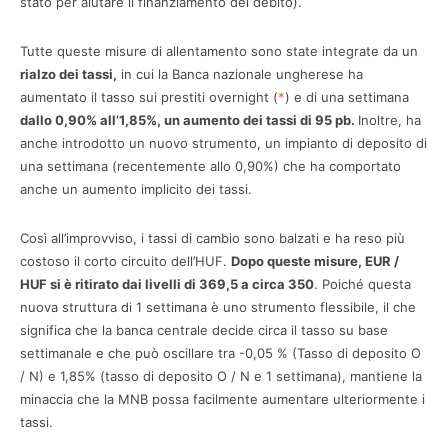
stato per aiutare il finanziamento del debito).
Tutte queste misure di allentamento sono state integrate da un
rialzo dei tassi,
in cui la Banca nazionale ungherese ha
aumentato il tasso sui prestiti overnight (
*
) e di una settimana
dallo 0,90% all’1,85%, un aumento dei tassi di 95 pb.
Inoltre, ha
anche introdotto un nuovo strumento, un impianto di deposito di
una settimana (recentemente allo 0,90%) che ha comportato
anche un aumento implicito dei tassi.
Così all’improvviso, i tassi di cambio sono balzati e ha reso più
costoso il corto circuito dell’HUF.
Dopo queste misure, EUR /
HUF si è ritirato dai livelli di 369,5 a circa 350
. Poiché questa
nuova struttura di 1 settimana è uno strumento flessibile, il che
significa che la banca centrale decide circa il tasso su base
settimanale e che può oscillare tra -0,05 % (Tasso di deposito O
/ N) e 1,85% (tasso di deposito O / N e 1 settimana), mantiene la
minaccia che la MNB possa facilmente aumentare ulteriormente i
tassi.