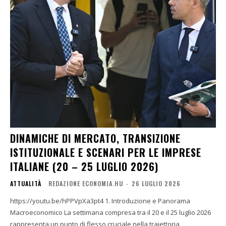
DINAMICHE DI MERCATO, TRANSIZIONE
ISTITUZIONALE E SCENARI PER LE IMPRESE
ITALIANE (20 – 25 LUGLIO 2026)
ATTUALITÀ
REDAZIONE ECONOMIA.HU
-
26 LUGLIO 2026
https://youtu.be/hPPVpXa3pt4 1. Introduzione e Panorama
Macroeconomico La settimana compresa tra il 20 e il 25 luglio 2026
rappresenta un punto di flesso cruciale nella traiettoria