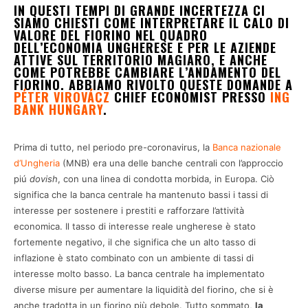
IN QUESTI TEMPI DI GRANDE INCERTEZZA CI
SIAMO CHIESTI COME INTERPRETARE IL CALO DI
VALORE DEL FIORINO NEL QUADRO
DELL’ECONOMIA UNGHERESE E PER LE AZIENDE
ATTIVE SUL TERRITORIO MAGIARO, E ANCHE
COME POTREBBE CAMBIARE L’ANDAMENTO DEL
FIORINO. ABBIAMO RIVOLTO QUESTE DOMANDE A
PÉTER VIROVÁCZ
CHIEF ECONOMIST PRESSO
ING
BANK HUNGARY
.
Prima di tutto, nel periodo pre-coronavirus, la
Banca nazionale
d’Ungheria
(MNB) era una delle banche centrali con l’approccio
piú
dovish
, con una linea di condotta morbida, in Europa. Ciò
significa che la banca centrale ha mantenuto bassi i tassi di
interesse per sostenere i prestiti e rafforzare l’attività
economica. Il tasso di interesse reale ungherese è stato
fortemente negativo, il che significa che un alto tasso di
inflazione è stato combinato con un ambiente di tassi di
interesse molto basso. La banca centrale ha implementato
diverse misure per aumentare la liquidità del fiorino, che si è
anche tradotta in un fiorino più debole. Tutto sommato,
la