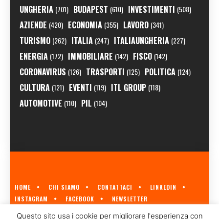
UNGHERIA
BUDAPEST
INVESTIMENTI
(701)
(610)
(508)
AZIENDE
ECONOMIA
LAVORO
(420)
(355)
(341)
TURISMO
ITALIA
ITALIAUNGHERIA
(262)
(247)
(227)
ENERGIA
IMMOBILIARE
FISCO
(172)
(142)
(142)
CORONAVIRUS
TRASPORTI
POLITICA
(126)
(125)
(124)
CULTURA
EVENTI
ITL GROUP
(121)
(119)
(118)
AUTOMOTIVE
PIL
(110)
(104)
HOME
CHI SIAMO
CONTATTACI
LINKEDIN
INSTAGRAM
FACEBOOK
NEWSLETTER
ECONOMIA.HU È IL PRIMO GIORNALE ITALIANO SULL'ECONOMIA UNGHERESE
Questo sito usa i cookie per migliorare l'esperienza con
A CURA DI
ITL GROUP
© 2023