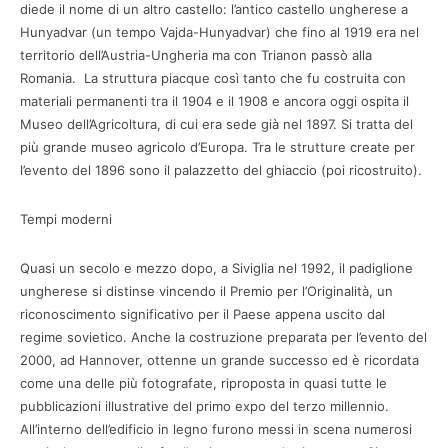
diede il nome di un altro castello: l’antico castello ungherese a
Hunyadvar (un tempo Vajda-Hunyadvar) che fino al 1919 era nel
territorio dell’Austria-Ungheria ma con Trianon passò alla
Romania. La struttura piacque così tanto che fu costruita con
materiali permanenti tra il 1904 e il 1908 e ancora oggi ospita il
Museo dell’Agricoltura, di cui era sede già nel 1897. Si tratta del
più grande museo agricolo d’Europa. Tra le strutture create per
l’evento del 1896 sono il palazzetto del ghiaccio (poi ricostruito).
Tempi moderni
Quasi un secolo e mezzo dopo, a Siviglia nel 1992, il padiglione
ungherese si distinse vincendo il Premio per l’Originalità, un
riconoscimento significativo per il Paese appena uscito dal
regime sovietico. Anche la costruzione preparata per l’evento del
2000, ad Hannover, ottenne un grande successo ed è ricordata
come una delle più fotografate, riproposta in quasi tutte le
pubblicazioni illustrative del primo expo del terzo millennio.
All’interno dell’edificio in legno furono messi in scena numerosi