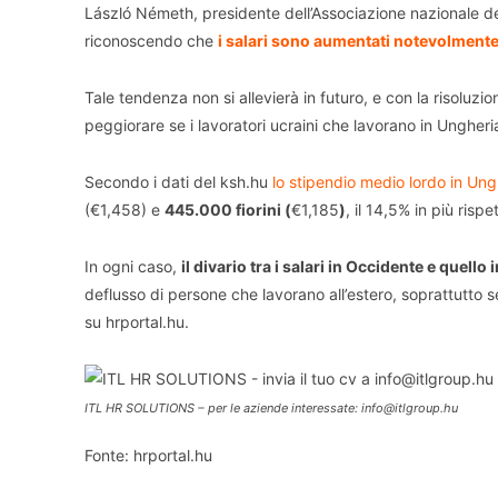
László Németh, presidente dell’Associazione nazionale dell
riconoscendo che
i salari sono aumentati notevolmente
Tale tendenza non si allevierà in futuro, e con la risoluzi
peggiorare se i lavoratori ucraini che lavorano in Ungheri
Secondo i dati del ksh.hu
lo stipendio medio lordo in Un
(€1,458) e
445.000 fiorini (
€1,185
)
, il 14,5% in più risp
In ogni caso,
il divario tra i salari in Occidente e quello
deflusso di persone che lavorano all’estero, soprattutto s
su hrportal.hu.
ITL HR SOLUTIONS – per le aziende interessate: info@itlgroup.hu
Fonte: hrportal.hu