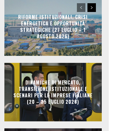
RIFORME ISTITUZIONALI, CRISI
ENERGETICA E OPPORTUNITÀ
STRATEGICHE (27 LUGLIO – 1
AGOSTO 2026)
DINAMICHE DI MERCATO,
TRANSIZIONE ISTITUZIONALE E
SCENARI PER LE IMPRESE ITALIANE
(20 – 25 LUGLIO 2026)