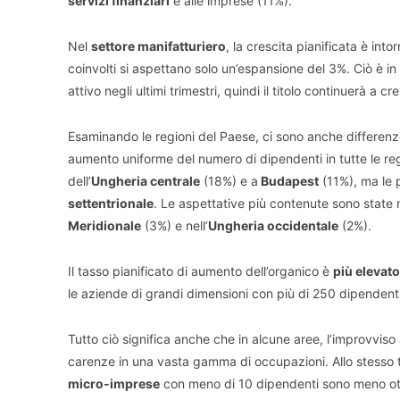
servizi finanziari
e alle imprese (11%).
Nel
settore manifatturiero
, la crescita pianificata è into
coinvolti si aspettano solo un’espansione del 3%. Ciò è in
attivo negli ultimi trimestri, quindi il titolo continuerà a
Esaminando le regioni del Paese, ci sono anche differenze 
aumento uniforme del numero di dipendenti in tutte le regi
dell’
Ungheria centrale
(18%) e a
Budapest
(11%), ma le p
settentrionale
. Le aspettative più contenute sono state m
Meridionale
(3%) e nell’
Ungheria occidentale
(2%).
Il tasso pianificato di aumento dell’organico è
più elevato
le aziende di grandi dimensioni con più di 250 dipendent
Tutto ciò significa anche che in alcune aree, l’improvvi
carenze in una vasta gamma di occupazioni. Allo stesso
micro-imprese
con meno di 10 dipendenti sono meno ott