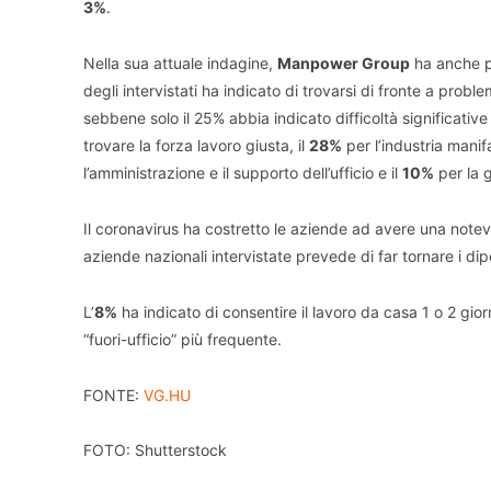
3%
.
Nella sua attuale indagine,
Manpower Group
ha anche po
degli intervistati ha indicato di trovarsi di fronte a probl
sebbene solo il 25% abbia indicato difficoltà significative
trovare la forza lavoro giusta, il
28%
per l’industria manifa
l’amministrazione e il supporto dell’ufficio e il
10%
per la g
Il coronavirus ha costretto le aziende ad avere una notevol
aziende nazionali intervistate prevede di far tornare i di
L’
8%
ha indicato di consentire il lavoro da casa 1 o 2 giorn
“fuori-ufficio” più frequente.
FONTE:
VG.HU
FOTO: Shutterstock