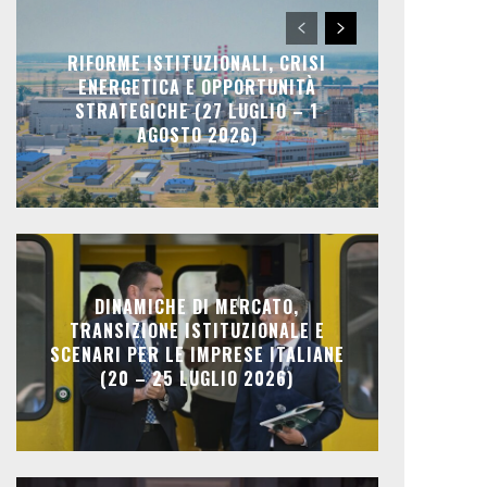
RIFORME ISTITUZIONALI, CRISI
ENERGETICA E OPPORTUNITÀ
STRATEGICHE (27 LUGLIO – 1
AGOSTO 2026)
DINAMICHE DI MERCATO,
TRANSIZIONE ISTITUZIONALE E
SCENARI PER LE IMPRESE ITALIANE
(20 – 25 LUGLIO 2026)