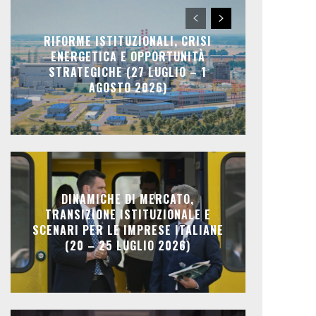
RIFORME ISTITUZIONALI, CRISI
ENERGETICA E OPPORTUNITÀ
STRATEGICHE (27 LUGLIO – 1
AGOSTO 2026)
DINAMICHE DI MERCATO,
TRANSIZIONE ISTITUZIONALE E
SCENARI PER LE IMPRESE ITALIANE
(20 – 25 LUGLIO 2026)