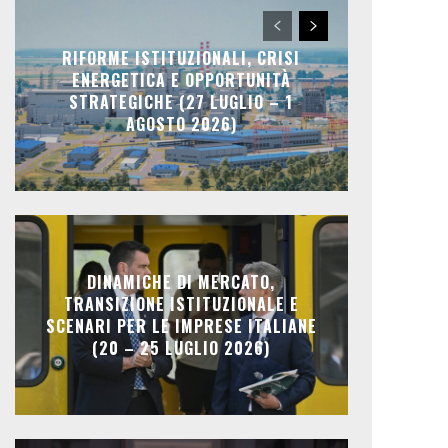
RIFORME ISTITUZIONALI, CRISI
ENERGETICA E OPPORTUNITÀ
STRATEGICHE (27 LUGLIO – 1
AGOSTO 2026)
DINAMICHE DI MERCATO,
TRANSIZIONE ISTITUZIONALE E
SCENARI PER LE IMPRESE ITALIANE
(20 – 25 LUGLIO 2026)