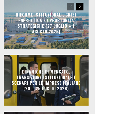
RIFORME ISTITUZIONALI, CRISI
ENERGETICA E OPPORTUNITÀ
STRATEGICHE (27 LUGLIO – 1
AGOSTO 2026)
DINAMICHE DI MERCATO,
TRANSIZIONE ISTITUZIONALE E
SCENARI PER LE IMPRESE ITALIANE
(20 – 25 LUGLIO 2026)