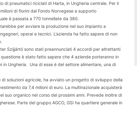
to di pneumatici riciclati di Harta, in Ungheria centrale. Per il
milioni di fiorini dal Fondo Norvegese a supporto
nnuale è passata a 770 tonnellate da 380.
tarebbe per avviare la produzione nel suo impianto a
gegneri, operai e tecnici. L’azienda ha fatto sapere di non
e.
ter Szijjártó sono stati preannunciati 4 accordi per altrettanti
n questione è stato fatto sapere che 4 aziende porteranno in
rini in Ungheria. Una di esse è del settore alimentare, una di
di soluzioni agricole, ha avviato un progetto di sviluppo della
vestimento da 7,4 milioni di euro. La multinazionale acquisterà
 suo organico nel corso dei prossimi anni. Prevede inoltre di
ungherese. Parte del gruppo AGCO, GSI ha quartiere generale in