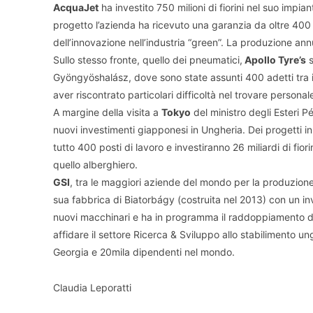
AcquaJet
ha investito 750 milioni di fiorini nel suo impian
progetto l’azienda ha ricevuto una garanzia da oltre 400 
dell’innovazione nell’industria “green”. La produzione a
Sullo stesso fronte, quello dei pneumatici,
Apollo Tyre’s
s
Gyöngyöshalász, dove sono state assunti 400 adetti tra in
aver riscontrato particolari difficoltà nel trovare personal
A margine della visita a
Tokyo
del ministro degli Esteri Pé
nuovi investimenti giapponesi in Ungheria. Dei progetti i
tutto 400 posti di lavoro e investiranno 26 miliardi di fio
quello alberghiero.
GSI
, tra le maggiori aziende del mondo per la produzione 
sua fabbrica di Biatorbágy (costruita nel 2013) con un in
nuovi macchinari e ha in programma il raddoppiamento del
affidare il settore Ricerca & Sviluppo allo stabilimento 
Georgia e 20mila dipendenti nel mondo.
Claudia Leporatti