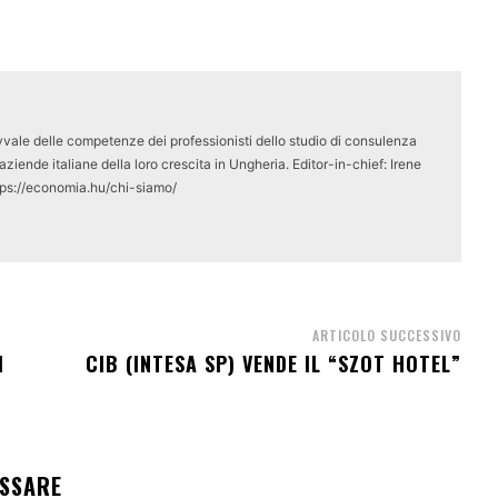
vale delle competenze dei professionisti dello studio di consulenza
ziende italiane della loro crescita in Ungheria. Editor-in-chief: Irene
tps://economia.hu/chi-siamo/
ARTICOLO SUCCESSIVO
I
CIB (INTESA SP) VENDE IL “SZOT HOTEL”
ESSARE