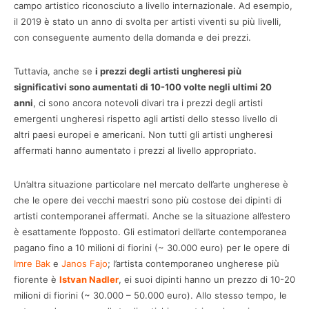
campo artistico riconosciuto a livello internazionale. Ad esempio,
il 2019 è stato un anno di svolta per artisti viventi su più livelli,
con conseguente aumento della domanda e dei prezzi.
Tuttavia, anche se
i prezzi degli artisti ungheresi più
significativi sono aumentati di 10-100 volte negli ultimi 20
anni
, ci sono ancora notevoli divari tra i prezzi degli artisti
emergenti ungheresi rispetto agli artisti dello stesso livello di
altri paesi europei e americani. Non tutti gli artisti ungheresi
affermati hanno aumentato i prezzi al livello appropriato.
Un’altra situazione particolare nel mercato dell’arte ungherese è
che le opere dei vecchi maestri sono più costose dei dipinti di
artisti contemporanei affermati. Anche se la situazione all’estero
è esattamente l’opposto. Gli estimatori dell’arte contemporanea
pagano fino a 10 milioni di fiorini (~ 30.000 euro) per le opere di
Imre Bak
e
Janos Fajo
; l’artista contemporaneo ungherese più
fiorente è
Istvan Nadler
, ei suoi dipinti hanno un prezzo di 10-20
milioni di fiorini (~ 30.000 – 50.000 euro). Allo stesso tempo, le