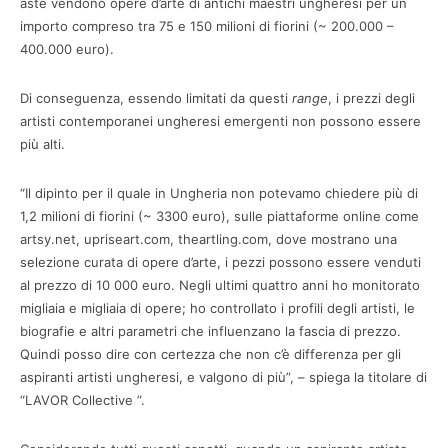
aste vendono opere d’arte di antichi maestri ungheresi per un
importo compreso tra 75 e 150 milioni di fiorini (~ 200.000 –
400.000 euro).
Di conseguenza, essendo limitati da questi
range
, i prezzi degli
artisti contemporanei ungheresi emergenti non possono essere
più alti.
“Il dipinto per il quale in Ungheria non potevamo chiedere più di
1,2 milioni di fiorini (~ 3300 euro), sulle piattaforme online come
artsy.net, upriseart.com, theartling.com, dove mostrano una
selezione curata di opere d’arte, i pezzi possono essere venduti
al prezzo di 10 000 euro. Negli ultimi quattro anni ho monitorato
migliaia e migliaia di opere; ho controllato i profili degli artisti, le
biografie e altri parametri che influenzano la fascia di prezzo.
Quindi posso dire con certezza che non c’è differenza per gli
aspiranti artisti ungheresi, e valgono di più”, – spiega la titolare di
“LAVOR Collective ”.