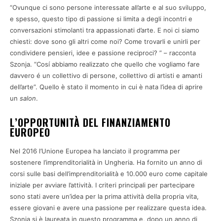
“Ovunque ci sono persone interessate all’arte e al suo sviluppo,
e spesso, questo tipo di passione si limita a degli incontri e
conversazioni stimolanti tra appassionati d’arte. E noi ci siamo
chiesti: dove sono gli altri come noi? Come trovarli e unirli per
condividere pensieri, idee e passione reciproci? ” – racconta
Szonja. “Cosí abbiamo realizzato che quello che vogliamo fare
davvero é un collettivo di persone, collettivo di artisti e amanti
dell’arte”. Quello è stato il momento in cui è nata l’idea di aprire
un
salon
.
L’OPPORTUNITÀ DEL FINANZIAMENTO
EUROPEO
Nel 2016 l’Unione Europea ha lanciato il programma per
sostenere l’imprenditorialità in Ungheria. Ha fornito un anno di
corsi sulle basi dell’imprenditorialità e 10.000 euro come capitale
iniziale per avviare l’attività. I criteri principali per partecipare
sono stati avere un’idea per la prima attività della propria vita,
essere giovani e avere una passione per realizzare questa idea.
Szonja si è laureata in questo programma e, dopo un anno di