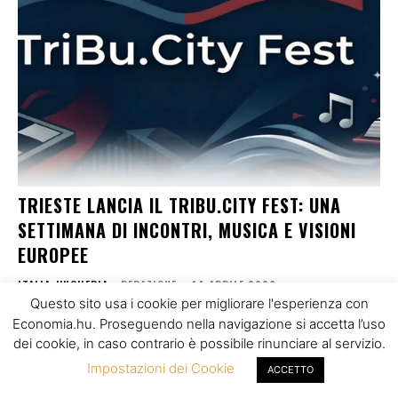
TRIESTE LANCIA IL TRIBU.CITY FEST: UNA
SETTIMANA DI INCONTRI, MUSICA E VISIONI
EUROPEE
ITALIA-UNGHERIA
REDAZIONE
-
14 APRILE 2026
Questo sito usa i cookie per migliorare l'esperienza con
Trieste si prepara a diventare, per una settimana, il cuore pulsante
Economia.hu. Proseguendo nella navigazione si accetta l’uso
della Mitteleuropa. Dal 21 al 26 aprile arriva la prima edizione del
dei cookie, in caso contrario è possibile rinunciare al servizio.
TriBu.City...
Impostazioni dei Cookie
ACCETTO