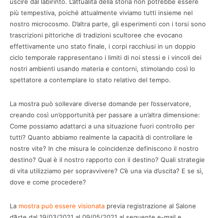
uscire dal labirinto. L’attualità della storia non potrebbe essere
più tempestiva, poiché attualmente viviamo tutti insieme nel
nostro microcosmo. D’altra parte, gli esperimenti con i torsi sono
trascrizioni pittoriche di tradizioni scultoree che evocano
effettivamente uno stato finale, i corpi racchiusi in un doppio
ciclo temporale rappresentano i limiti di noi stessi e i vincoli dei
nostri ambienti usando materia e contorni, stimolando così lo
spettatore a contemplare lo stato relativo del tempo.
La mostra può sollevare diverse domande per l’osservatore,
creando così un’opportunità per passare a un’altra dimensione:
Come possiamo adattarci a una situazione fuori controllo per
tutti? Quanto abbiamo realmente la capacità di controllare le
nostre vite? In che misura le coincidenze definiscono il nostro
destino? Qual è il nostro rapporto con il destino? Quali strategie
di vita utilizziamo per sopravvivere? C’è una via d’uscita? E se sì,
dove e come procedere?
La
mostra può essere visionata
previa registrazione al Salone
d’Arte dal 19/03/2021 al 09/05/2021 al seguente e-mail e