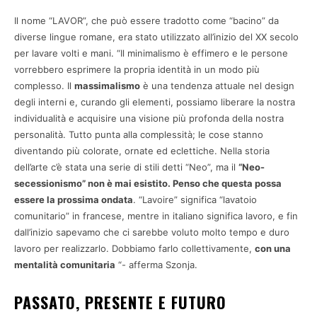
Il nome “LAVOR”, che può essere tradotto come “bacino” da
diverse lingue romane, era stato utilizzato all’inizio del XX secolo
per lavare volti e mani. “Il minimalismo è effimero e le persone
vorrebbero esprimere la propria identità in un modo più
complesso. Il
massimalismo
è una tendenza attuale nel design
degli interni e, curando gli elementi, possiamo liberare la nostra
individualità e acquisire una visione più profonda della nostra
personalità. Tutto punta alla complessità; le cose stanno
diventando più colorate, ornate ed eclettiche. Nella storia
dell’arte c’è stata una serie di stili detti “Neo”, ma il
“Neo-
secessionismo” non è mai esistito. Penso che questa possa
essere la prossima ondata
. “Lavoire” significa “lavatoio
comunitario” in francese, mentre in italiano significa lavoro, e fin
dall’inizio sapevamo che ci sarebbe voluto molto tempo e duro
lavoro per realizzarlo. Dobbiamo farlo collettivamente,
con una
mentalità comunitaria
“- afferma Szonja.
PASSATO, PRESENTE E FUTURO