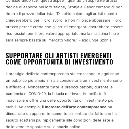
Considerando tutti questi aspetti, quando un aspirante artista
decide di esporre nel loro salone, Szonja e Gabor cercano di non
ridurre il prezzo dell’artista. “Di solito chiedo agli artisti quanto
chiederebbero per il loro lavoro, e non mi piace abbassare il loro
prezzo perché credo che gli artisti emergenti dovrebbero essere
riconosciuti per il loro valore appropriato, ma la mia stima finale
sarà sempre basata sul mercato valore.” – aggiunge Szonja.
SUPPORTARE GLI ARTISTI EMERGENTI
COME OPPORTUNITÀ DI INVESTIMENTO
Il prestigio dell’arte contemporanea sta crescendo, e ogni anno
un pubblico più ampio inizia a considerarla un investimento serio
e affidabile. Nonostante tutte le preoccupazioni, durante la
pandemia di COVID-19, la fiducia nell’investire nell’arte è
incrollabile e offre una delle opportunità di investimento più
stabili. Ad esempio, il
mercato dell’arte contemporanea
ha
dimostrato un apparente aumento alimentato dal fatto che ha
saputo adattarsi più rapidamente alle condizioni delle aste e
delle vendite spostate sullo spazio online.