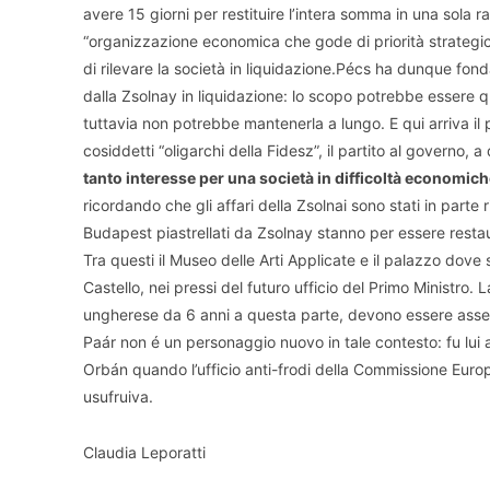
avere 15 giorni per restituire l’intera somma in una sola ra
“organizzazione economica che gode di priorità strategic
di rilevare la società in liquidazione.Pécs ha dunque fond
dalla Zsolnay in liquidazione: lo scopo potrebbe essere quel
tuttavia non potrebbe mantenerla a lungo. E qui arriva il p
cosiddetti “oligarchi della Fidesz”, il partito al governo,
tanto interesse per una società in difficoltà economic
ricordando che gli affari della Zsolnai sono stati in parte r
Budapest piastrellati da Zsolnay stanno per essere restau
Tra questi il Museo delle Arti Applicate e il palazzo dove s
Castello, nei pressi del futuro ufficio del Primo Ministro
ungherese da 6 anni a questa parte, devono essere assegn
Paár non é un personaggio nuovo in tale contesto: fu lui 
Orbán quando l’ufficio anti-frodi della Commissione Europe
usufruiva.
Claudia Leporatti