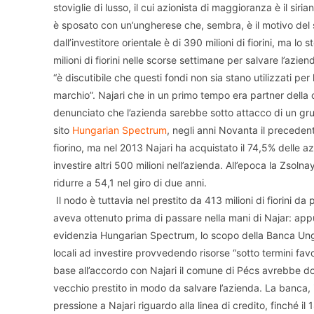
stoviglie di lusso, il cui azionista di maggioranza è il sir
è sposato con un’ungherese che, sembra, è il motivo del 
dall’investitore orientale è di 390 milioni di fiorini, ma l
milioni di fiorini nelle scorse settimane per salvare l’az
“è discutibile che questi fondi non sia stano utilizzati per 
marchio”. Najari che in un primo tempo era partner della cit
denunciato che l’azienda sarebbe sotto attacco di un grup
sito
Hungarian Spectrum
, negli anni Novanta il precedent
fiorino, ma nel 2013 Najari ha acquistato il 74,5% delle azi
investire altri 500 milioni nell’azienda. All’epoca la Zsoln
ridurre a 54,1 nel giro di due anni.
Il nodo è tuttavia nel prestito da 413 milioni di fiorini 
aveva ottenuto prima di passare nella mani di Najar: appu
evidenzia Hungarian Spectrum, lo scopo della Banca Ungh
locali ad investire provvedendo risorse “sotto termini favor
base all’accordo con Najari il comune di Pécs avrebbe do
vecchio prestito in modo da salvare l’azienda. La banca
pressione a Najari riguardo alla linea di credito, finché i