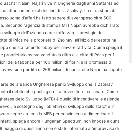
iano Bachar Najari. Najari vive in Ungheria dagli anni Settanta ed
suo attaccamentro al destino della Zsolnay. La cifra sborsata
o stesso uomo d’affari ha fatto sapere di aver speso oltre 500
ienda. Secondo l’agenzia di stampa MTI Najari avrebbe dichiarato
lo sviluppo dell’azienda o per rafforzare il prestigio del
tà di Pécs nella proprietà di Zsolnay, all’inizio dell’estate ha
po che sta facendo lobby per rilevare l’attività. Come spiega il
e proprietario aveva venduto la ditta alla città di Pécs per 1
oni della fabbrica per 180 milioni di fiorini e la promessa di
ay aveva una perdita di 268 milioni di fiorini, che Najari ha saputo
da parte della Banca Ungherese per lo Sviluppo che la Zsolnay
nto il debito che pochi giorni fa l’investitore ha sanato. Come
erese dello Sviluppo (MFB) é quello di incentivare le aziende
evoli, a sostegno degli obiettivi di sviluppo dello stato” e in
vuto negoziare con la MFB per convincerla a dimenticare il
, infatti, spiega ancora Hungarian Spectrum, non impose alcuna
l 18 maggio di quest’anno non è stato informato all’improvviso di