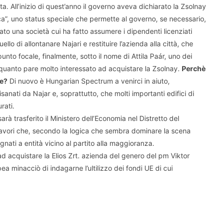
ta. All’inizio di quest’anno il governo aveva dichiarato la Zsolnay
a”, uno status speciale che permette al governo, se necessario,
ato una società cui ha fatto assumere i dipendenti licenziati
lo di allontanare Najari e restituire l’azienda alla città, che
unto focale, finalmente, sotto il nome di Attila Paár, uno dei
 a quanto pare molto interessato ad acquistare la Zsolnay.
Perchè
he?
Di nuovo è Hungarian Spectrum a venirci in aiuto,
isanati da Najar e, soprattutto, che molti importanti edifici di
rati.
arà trasferito il Ministero dell’Economia nel Distretto del
. Lavori che, secondo la logica che sembra dominare la scena
ati a entità vicino al partito alla maggioranza.
ad acquistare la Elios Zrt. azienda del genero del pm Viktor
a minacciò di indagarne l’ultilizzo dei fondi UE di cui