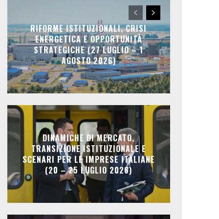
RIFORME ISTITUZIONALI, CRISI
ENERGETICA E OPPORTUNITÀ
STRATEGICHE (27 LUGLIO – 1
AGOSTO 2026)
DINAMICHE DI MERCATO,
TRANSIZIONE ISTITUZIONALE E
SCENARI PER LE IMPRESE ITALIANE
(20 – 25 LUGLIO 2026)