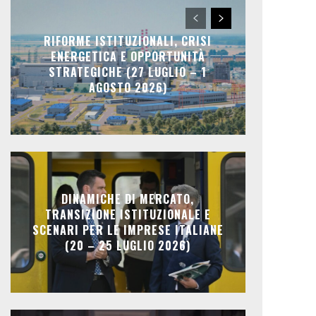
RIFORME ISTITUZIONALI, CRISI
ENERGETICA E OPPORTUNITÀ
STRATEGICHE (27 LUGLIO – 1
AGOSTO 2026)
DINAMICHE DI MERCATO,
TRANSIZIONE ISTITUZIONALE E
SCENARI PER LE IMPRESE ITALIANE
(20 – 25 LUGLIO 2026)