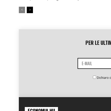
PER LE ULTI
Dichiaro d
ECONOMIA.HU