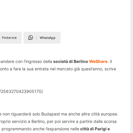
Pinterest
WhatsApp
pandere con l’ingresso della
società di Berlino
WeShare
. Il
onto a fare la sua entrata nel mercato già quest’anno, scrive
os/2563270423905170/
re non riguarderà solo Budapest ma anche altre città europee.
prio servizio a Berlino, per poi servire a partire dalla scorsa
sta programmando anche l’espansione nelle
città di Parigi e