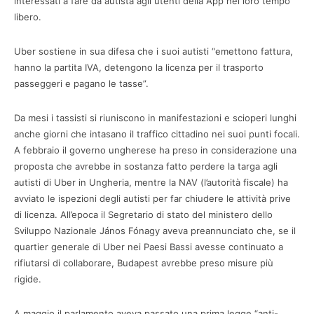
interessati a fare da autista agli utenti della App nel loro tempo
libero.
Uber sostiene in sua difesa che i suoi autisti “emettono fattura,
hanno la partita IVA, detengono la licenza per il trasporto
passeggeri e pagano le tasse”.
Da mesi i tassisti si riuniscono in manifestazioni e scioperi lunghi
anche giorni che intasano il traffico cittadino nei suoi punti focali.
A febbraio il governo ungherese ha preso in considerazione una
proposta che avrebbe in sostanza fatto perdere la targa agli
autisti di Uber in Ungheria, mentre la NAV (l’autorità fiscale) ha
avviato le ispezioni degli autisti per far chiudere le attività prive
di licenza. All’epoca il Segretario di stato del ministero dello
Sviluppo Nazionale János Fónagy aveva preannunciato che, se il
quartier generale di Uber nei Paesi Bassi avesse continuato a
rifiutarsi di collaborare, Budapest avrebbe preso misure più
rigide.
A maggio il parlamento aveva passato una prima legge “anti-