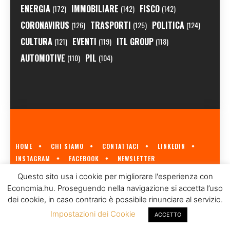
ENERGIA
IMMOBILIARE
FISCO
(172)
(142)
(142)
CORONAVIRUS
TRASPORTI
POLITICA
(126)
(125)
(124)
CULTURA
EVENTI
ITL GROUP
(121)
(119)
(118)
AUTOMOTIVE
PIL
(110)
(104)
HOME
CHI SIAMO
CONTATTACI
LINKEDIN
INSTAGRAM
FACEBOOK
NEWSLETTER
ECONOMIA.HU È IL PRIMO GIORNALE ITALIANO SULL'ECONOMIA UNGHERESE
Questo sito usa i cookie per migliorare l'esperienza con
A CURA DI
ITL GROUP
© 2023
Economia.hu. Proseguendo nella navigazione si accetta l’uso
dei cookie, in caso contrario è possibile rinunciare al servizio.
Impostazioni dei Cookie
ACCETTO