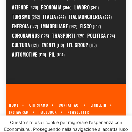
AZIENDE
ECONOMIA
LAVORO
(420)
(355)
(341)
TURISMO
ITALIA
ITALIAUNGHERIA
(262)
(247)
(227)
ENERGIA
IMMOBILIARE
FISCO
(172)
(142)
(142)
CORONAVIRUS
TRASPORTI
POLITICA
(126)
(125)
(124)
CULTURA
EVENTI
ITL GROUP
(121)
(119)
(118)
AUTOMOTIVE
PIL
(110)
(104)
HOME
CHI SIAMO
CONTATTACI
LINKEDIN
INSTAGRAM
FACEBOOK
NEWSLETTER
ECONOMIA.HU È IL PRIMO GIORNALE ITALIANO SULL'ECONOMIA UNGHERESE
Questo sito usa i cookie per migliorare l'esperienza con
A CURA DI
ITL GROUP
© 2023
Economia.hu. Proseguendo nella navigazione si accetta l’uso