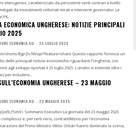
 eterogeneo, caratterizzato da persistenti venti contrari a livello
igati da investimenti settoriali mirati e interventi governativi. Le
 PIL...
 ECONOMICA UNGHERESE: NOTIZIE PRINCIPALI
LIO 2025
IONE ECONOMIA.HU
-
25 LUGLIO 2025
s/BgnZx76VopI?feature=share Questo rapporto fornisce un
isi delle principali notizie economiche riguardanti l'Ungheria, con
ne agli sviluppi riportati il 25 luglio 2025. L'analisi si estende oltre i
i per includere...
ULL’ECONOMIA UNGHERESE – 23 MAGGIO
IONE ECONOMIA.HU
-
23 MAGGIO 2025
o La giornata del 23 maggio 2025
complesso e, per certi versi, contraddittorio per l'economia
hiarazioni del Primo Ministro Viktor Orbán hanno dominato la scena,