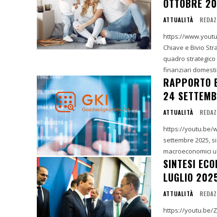
OTTOBRE 2
ATTUALITÀ
REDAZ
https://www.youtube.com/w
Chiave e Bivio Strategico L'economia ungherese al 22 ott
quadro strategico
finanziari domestic
RAPPORTO E
24 SETTEMB
ATTUALITÀ
REDAZ
https://youtu.be/wRibKasYyXI Riassunto Esecutivo 
settembre 2025, si
macroeconomici uffi
SINTESI EC
LUGLIO 202
ATTUALITÀ
REDAZ
https://youtu.be/ZULQ9FNFLPs?fe