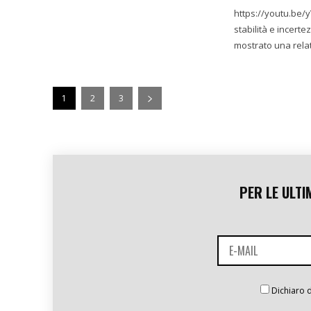
https://youtu.be/yY6MNrklhwg Le fluttuazioni dei pr
stabilità e incert
mostrato una relati
1
2
3
PER LE ULTI
Dichiaro d