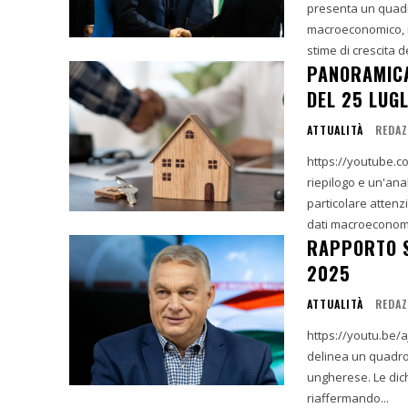
presenta un quadro
macroeconomico, mit
stime di crescita del
PANORAMICA
DEL 25 LUG
ATTUALITÀ
REDAZ
https://youtube.com/short
riepilogo e un'anal
particolare attenzio
dati macroeconomic
RAPPORTO S
2025
ATTUALITÀ
REDAZ
https://youtu.be/ajQol9_FSm0 I. Sommario Esecutiv
delinea un quadro 
ungherese. Le dic
riaffermando...