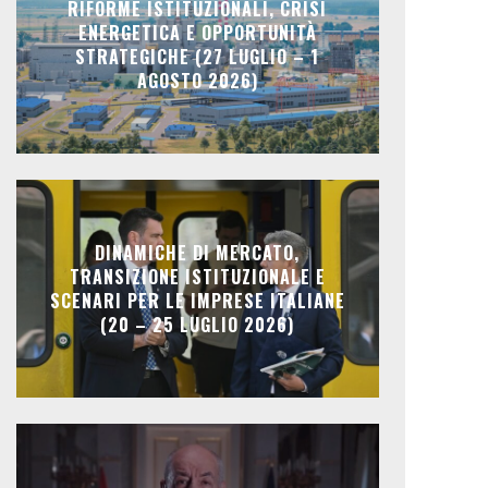
RIFORME ISTITUZIONALI, CRISI
ENERGETICA E OPPORTUNITÀ
STRATEGICHE (27 LUGLIO – 1
AGOSTO 2026)
DINAMICHE DI MERCATO,
TRANSIZIONE ISTITUZIONALE E
SCENARI PER LE IMPRESE ITALIANE
(20 – 25 LUGLIO 2026)