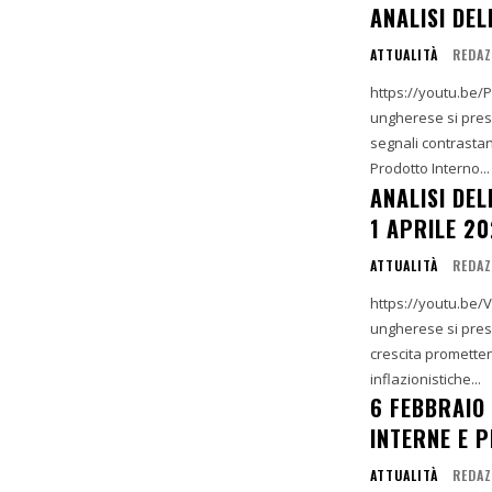
ANALISI DE
ATTUALITÀ
REDAZ
https://youtu.be/PQBeIb4d18U 1. Sommario Esecu
ungherese si pres
segnali contrastant
Prodotto Interno...
ANALISI DE
1 APRILE 2
ATTUALITÀ
REDAZ
https://youtu.be/VOzMjPwJvnE 1. Riepilogo esecu
ungherese si prese
crescita prometten
inflazionistiche...
6 FEBBRAIO
INTERNE E P
ATTUALITÀ
REDAZ