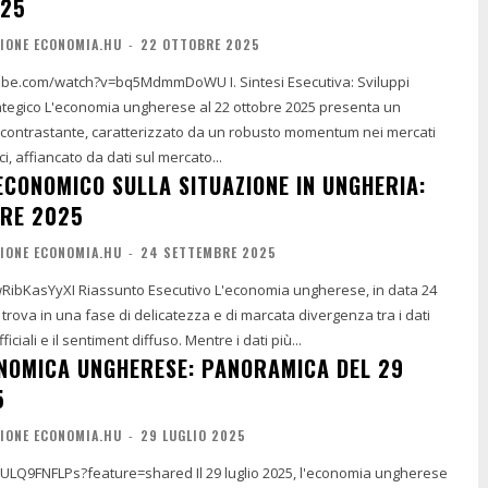
025
IONE ECONOMIA.HU
-
22 OTTOBRE 2025
atch?v=bq5MdmmDoWU I. Sintesi Esecutiva: Sviluppi
obre 2025 presenta un
 contrastante, caratterizzato da un robusto momentum nei mercati
i, affiancato da dati sul mercato...
CONOMICO SULLA SITUAZIONE IN UNGHERIA:
RE 2025
IONE ECONOMIA.HU
-
24 SETTEMBRE 2025
L'economia ungherese, in data 24
 trova in una fase di delicatezza e di marcata divergenza tra i dati
ciali e il sentiment diffuso. Mentre i dati più...
ONOMICA UNGHERESE: PANORAMICA DEL 29
5
IONE ECONOMIA.HU
-
29 LUGLIO 2025
ature=shared Il 29 luglio 2025, l'economia ungherese