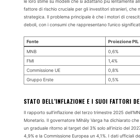
le loro stime su modelli che si adattano più lentamente al
fattore di rischio cruciale per gli investitori stranieri, che
strategica. Il problema principale è che i motori di cres
deboli, con i consumi che rappresentano l’unico significat
Fonte
Proiezione PIL
MNB
0,6%
FMI
1,4%
Commissione UE
0,8%
Gruppo Erste
0,5%
STATO DELL’INFLAZIONE E I SUOI FATTORI D
Il rapporto sull’inflazione del terzo trimestre 2025 dell’M
Monetario. Il governatore Mihály Varga ha dichiarato che
un graduale ritorno al target del 3% solo all’inizio del 20
4,9% e la Commissione Europea un 4,1%. I dati ufficiali d