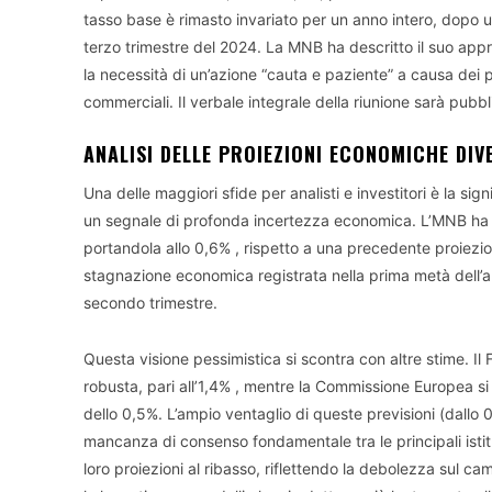
tasso base è rimasto invariato per un anno intero, dopo una
terzo trimestre del 2024. La MNB ha descritto il suo approc
la necessità di un’azione “cauta e paziente” a causa dei per
commerciali. Il verbale integrale della riunione sarà pubbli
ANALISI DELLE PROIEZIONI ECONOMICHE DIV
Una delle maggiori sfide per analisti e investitori è la signi
un segnale di profonda incertezza economica. L’MNB ha riv
portandola allo 0,6% , rispetto a una precedente proiezion
stagnazione economica registrata nella prima metà dell’a
secondo trimestre.
Questa visione pessimistica si scontra con altre stime. I
robusta, pari all’1,4% , mentre la Commissione Europea si 
dello 0,5%. L’ampio ventaglio di queste previsioni (dallo 
mancanza di consenso fondamentale tra le principali istitu
loro proiezioni al ribasso, riflettendo la debolezza sul ca