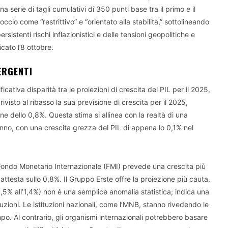
 serie di tagli cumulativi di 350 punti base tra il primo e il
cio come “restrittivo” e “orientato alla stabilità,” sottolineando
sistenti rischi inflazionistici e delle tensioni geopolitiche e
cato l’8 ottobre.
ERGENTI
ficativa disparità tra le proiezioni di crescita del PIL per il 2025,
isto al ribasso la sua previsione di crescita per il 2025,
e dello 0,8%. Questa stima si allinea con la realtà di una
nno, con una crescita grezza del PIL di appena lo 0,1% nel
l Fondo Monetario Internazionale (FMI) prevede una crescita più
attesta sullo 0,8%. Il Gruppo Erste offre la proiezione più cauta,
0,5% all’1,4%) non è una semplice anomalia statistica; indica una
zioni. Le istituzioni nazionali, come l’MNB, stanno rivedendo le
mpo. Al contrario, gli organismi internazionali potrebbero basare