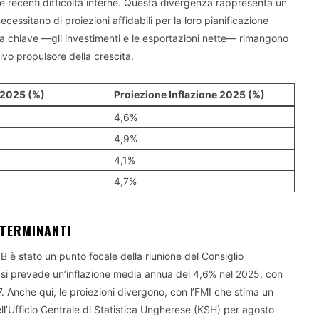
le recenti difficoltà interne. Questa divergenza rappresenta un
 necessitano di proiezioni affidabili per la loro pianificazione
cita chiave —gli investimenti e le esportazioni nette— rimangono
ivo propulsore della crescita.
 2025 (%)
Proiezione Inflazione 2025 (%)
4,6%
4,9%
4,1%
4,7%
ETERMINANTI
NB è stato un punto focale della riunione del Consiglio
 si prevede un’inflazione media annua del 4,6% nel 2025, con
27. Anche qui, le proiezioni divergono, con l’FMI che stima un
ell’Ufficio Centrale di Statistica Ungherese (KSH) per agosto