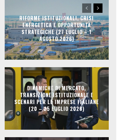
RIFORME ISTITUZIONALI, CRISI
ENERGETICA E OPPORTUNITÀ
STRATEGICHE (27 LUGLIO – 1
AGOSTO 2026)
DINAMICHE DI MERCATO,
TRANSIZIONE ISTITUZIONALE E
SCENARI PER LE IMPRESE ITALIANE
(20 – 25 LUGLIO 2026)