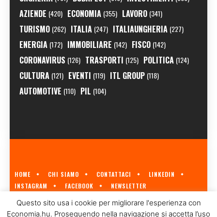
AZIENDE
ECONOMIA
LAVORO
(420)
(355)
(341)
TURISMO
ITALIA
ITALIAUNGHERIA
(262)
(247)
(227)
ENERGIA
IMMOBILIARE
FISCO
(172)
(142)
(142)
CORONAVIRUS
TRASPORTI
POLITICA
(126)
(125)
(124)
CULTURA
EVENTI
ITL GROUP
(121)
(119)
(118)
AUTOMOTIVE
PIL
(110)
(104)
HOME
CHI SIAMO
CONTATTACI
LINKEDIN
INSTAGRAM
FACEBOOK
NEWSLETTER
ECONOMIA.HU È IL PRIMO GIORNALE ITALIANO SULL'ECONOMIA UNGHERESE
Questo sito usa i cookie per migliorare l'esperienza con
A CURA DI
ITL GROUP
© 2023
Economia.hu. Proseguendo nella navigazione si accetta l’uso