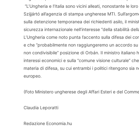
“L’Ungheria e l’Italia sono vicini alleati, nonostante le lo
Szijjártó all’agenzia di stampa ungherese MTI. Sull’argo
sulla detenzione temporanea dei richiedenti asilo, il mini
sicurezza internazionale nell’interesse “della stabilità dell
L’Ungheria come noto punta l’accento sulla difesa dei conf
e che “probabilmente non raggiungeremo un accordo su qu
non condivisibile” posizione di Orbán. Il ministro italian
interessi economici e sulla “comune visione culturale” che
materia di difesa, su cui entrambi i politici ritengono sia
europeo.
(Foto Ministero ungherese degli Affari Esteri e del Comm
Claudia Leporatti
Redazione Economia.hu