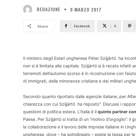
REDAZIONE
9 MARZO 2017
Facebook
X
Share
Il ministro degli Esteri ungherese Péter Szijjártó ha incont
non si è limitata alla capitale. Szijjártó si è recato infa
terremoti dell’autunno scorso è in ricostruzione con l’aiut
di immigrati, delle minoranze cristiane e dei militari unghe
Secondo quanto riportato dalle agenzie italiane, per Alfan
chiarezza con cui Szijjártó ha risposto”. Discussi i rapporti
questioni di politica estera. L’Italia è il
quinto partner co
Paese. Per Szijjártó si tratta di un “motivo d’orgoglio”: i
la collaborazione e il lavoro delle imprese italiane in Un
ungherese, dove – ha sottolineato – esiste la tassa per l