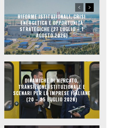
RIFORME ISTITUZIONALI, CRISI
ENERGETICA E OPPORTUNITÀ
STRATEGICHE (27 LUGLIO – 1
AGOSTO 2026)
DINAMICHE DI MERCATO,
TRANSIZIONE ISTITUZIONALE E
SCENARI PER LE IMPRESE ITALIANE
(20 – 25 LUGLIO 2026)