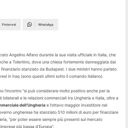
Pinterest
WhatsApp
rato Angelino Alfano durante la sua visita ufficiale in Italia, che
tti anche a Tolentino, dove una chiesa fortemente danneggiata dai
o finanziario stanziato da Budapest. I due ministri hanno parlato
resi in Iraq (sono questi ultimi sotto il comando italiano).
o l’incontro “si può considerare molto positivo anche per la
 bilaterali e le relazioni commerciali tra Ungheria e Italia, oltre a
mmerciale dell’Ungheria
e l’ottavo maggior investitore nel
l governo ungherese ha stanziato 510 milioni di euro per finanziare
gheria, “per poter essere sempre più presenti sul mercato
e imprese più bassa d’Europa”.