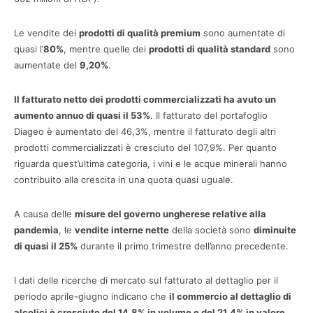
Le vendite dei
prodotti di qualità premium
sono aumentate di
quasi l’
80%
, mentre quelle dei
prodotti di qualità standard
sono
aumentate del
9,20%
.
Il fatturato netto dei prodotti commercializzati ha avuto un
aumento annuo di quasi il 53%
. Il fatturato del portafoglio
Diageo è aumentato del 46,3%, mentre il fatturato degli altri
prodotti commercializzati è cresciuto del 107,9%. Per quanto
riguarda quest’ultima categoria, i vini e le acque minerali hanno
contribuito alla crescita in una quota quasi uguale.
A causa delle
misure del governo ungherese relative alla
pandemia
, le
vendite interne nette
della società sono
diminuite
di quasi il 25%
durante il primo trimestre dell’anno precedente.
I dati delle ricerche di mercato sul fatturato al dettaglio per il
periodo aprile-giugno indicano che
il commercio al dettaglio di
alcolici è cresciuto del 14,8% in volume e del 21,4% in valore
.