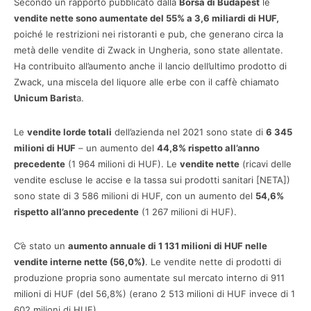
Secondo un rapporto pubblicato dalla
Borsa di Budapest
le
vendite nette sono aumentate del 55% a 3,6 miliardi di HUF,
poiché le restrizioni nei ristoranti e pub, che generano circa la
metà delle vendite di Zwack in Ungheria, sono state allentate.
Ha contribuito all’aumento anche il lancio dell’ultimo prodotto di
Zwack, una miscela del liquore alle erbe con il caffè chiamato
Unicum Barist
a.
Le
vendite lorde totali
dell’azienda nel 2021 sono state di
6 345
milioni di HUF
– un aumento del
44,8% rispetto all’anno
precedente
(1 964 milioni di HUF). Le
vendite nette
(ricavi delle
vendite escluse le accise e la tassa sui prodotti sanitari [NETA])
sono state di 3 586 milioni di HUF, con un aumento del
54,6%
rispetto all’anno precedente
(1 267 milioni di HUF).
C’è stato un
aumento annuale di 1 131 milioni di HUF nelle
vendite interne nette (56,0%)
. Le vendite nette di prodotti di
produzione propria sono aumentate sul mercato interno di 911
milioni di HUF (del 56,8%) (erano 2 513 milioni di HUF invece di 1
602 milioni di HUF).