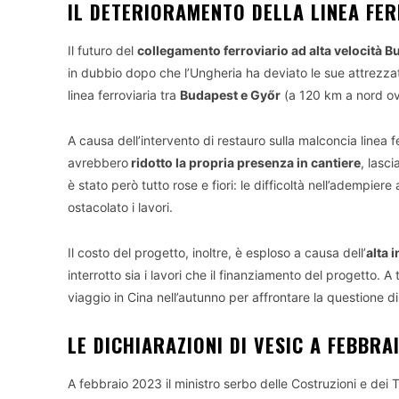
IL DETERIORAMENTO DELLA LINEA FE
Il futuro del
collegamento ferroviario ad alta velocità 
in dubbio dopo che l’Ungheria ha deviato le sue attrezzatu
linea ferroviaria tra
Budapest e Győr
(a 120 km a nord ov
A causa dell’intervento di restauro sulla malconcia linea f
avrebbero
ridotto la propria presenza in cantiere
, lasc
è stato però tutto rose e fiori: le difficoltà nell’adempier
ostacolato i lavori.
Il costo del progetto, inoltre, è esploso a causa dell’
alta 
interrotto sia i lavori che il finanziamento del progetto. A t
viaggio in Cina nell’autunno per affrontare la questione d
LE DICHIARAZIONI DI VESIC A FEBBRA
A febbraio 2023 il ministro serbo delle Costruzioni e dei 