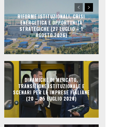
RIFORME ISTITUZIONALI, CRISI
ENERGETICA E OPPORTUNITÀ
STRATEGICHE (27 LUGLIO – 1
AGOSTO 2026)
DINAMICHE DI MERCATO,
TRANSIZIONE ISTITUZIONALE E
SCENARI PER LE IMPRESE ITALIANE
(20 – 25 LUGLIO 2026)