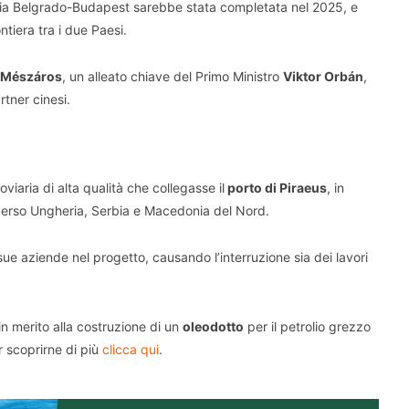
viaria Belgrado-Budapest sarebbe stata completata nel 2025, e
ontiera tra i due Paesi.
 Mészáros
, un alleato chiave del Primo Ministro
Viktor Orbán
,
rtner cinesi.
viaria di alta qualità che collegasse il
porto di Piraeus
, in
erso Ungheria, Serbia e Macedonia del Nord.
sue aziende nel progetto, causando l’interruzione sia dei lavori
n merito alla costruzione di un
oleodotto
per il petrolio grezzo
 scoprirne di più
clicca qui
.