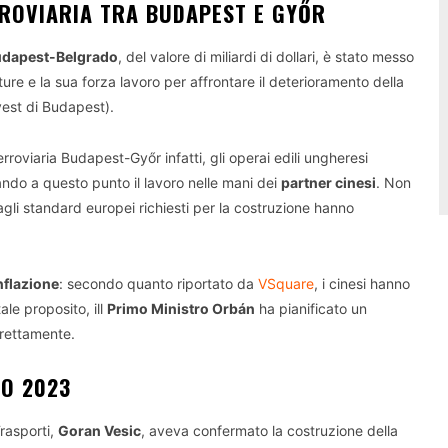
RROVIARIA TRA
BUDAPEST E GYŐR
Budapest-Belgrado
, del valore di miliardi di dollari, è stato messo
re e la sua forza lavoro per affrontare il deterioramento della
est di Budapest).
erroviaria Budapest-Győr infatti, gli operai edili ungheresi
iando a questo punto il lavoro nelle mani dei
partner cinesi
. Non
e agli standard europei richiesti per la costruzione hanno
inflazione
: secondo quanto riportato da
VSquare
, i cinesi hanno
ale proposito, ill
Primo Ministro Orbán
ha pianificato un
irettamente.
IO 2023
Trasporti,
Goran Vesic
, aveva confermato la costruzione della